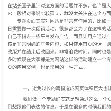
在
站长
圈子里针对这方面的话题并不多，也许是大
它
一般
相对来说比较孤立，就没太关注在这个方面
专题页面其实对网站是非常有作用的，比如一
日
需要
做一次促销活动，很多都会为了在这样的活
自己
不惜去一些平台发布
广告
。而且让用户通过广
该是非常
明确
的广告内容，如果
使用
首页的话，则
改版并在结束后改回来，非常浪费时间，同时也是
多时候现在大家都是为网站这样的活动
建立
一个专
页的
应用
案例，也是常用的一种
方式
。
一，避免过长的篇幅造成
网页体积
巨大也
我们做一个专题确实
就是
想通过这么一个
们想跟他们表达的信息，于是在很多的时候我们的