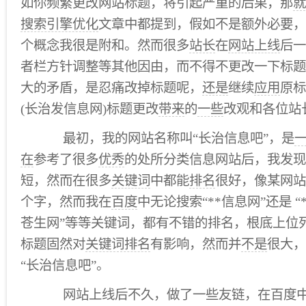
如你频繁更改网站标题，将引起严重的后果，那
就
搜索引擎优化
文章中都提到，假如不是额外必要，
个概念我很是附和。然而很多
站长
在
网站上线
后一
者栏方针调整等其他因由，而不得不更改一下标题
大的矛盾，是忍痛改掉标题呢，
还是
继续
应用
原标
(长治发信息网)标题更改
带来
的
一些
改观和各位站
最初，我的网站名称叫“长治信息吧”，是
在
参考了很多
优秀
的处所分类信息网站后，我发现
短，然而在很多
关键词
中都能
排名
很好，像某网站
个字，然而我在
百度
中无论搜索“**信息网”还是 “
苍生网”等等关键词，都有不错的排名，根底上位
标题固然对
关键词排名
有影响，然而并
不是
很大，
“长治信息吧”。
网站上线后不久，做了一些友链，在百度中搜