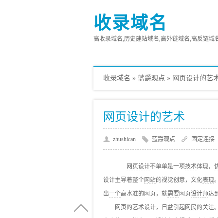
收录域名
高收录域名,历史建站域名,高外链域名,高反链域名,高
收录域名
»
蓝爵观点
»
网页设计的艺
网页设计的艺术
zhushican
蓝爵观点
固定连接
网页设计
不单单是一项
技术
体现，
设计主导着整个
网站
的视觉创意，文化
表现
出
一个
高水准的网页，就
需要
网页
设计师
达
网页的艺术设计，日益引起
网民
的关注