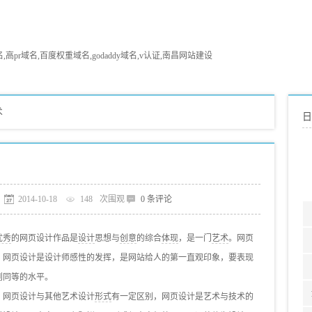
pr域名,百度权重域名,godaddy域名,v认证,南昌网站建设
术
日
2014-10-18
148
次围观
0 条评论
优秀
的网页设计作品是
设计
思想与
创意
的综合
体现
，是一门
艺术
。网页
。网页设计是设计师感性的发挥，是网站给人的第一直观印象，要表现
到同等的水平。
。网页设计与其他艺术设计
形式
有一定区别，网页设计是艺术与技术的