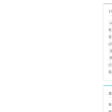
T
s
化
设
(2
(5
站
友
鱼
经