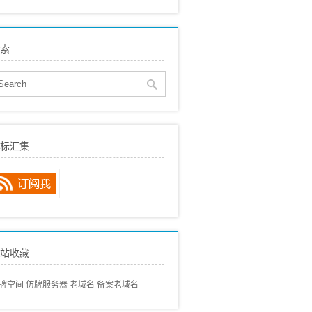
eo建站
(515)
贸SEO
(150)
索
络营销
(136)
eo动态
(89)
eo经验分享
(97)
eo专业术语
(57)
eo常见问题
(68)
标汇集
内搜索引擎
(80)
外搜索引擎
(46)
站收藏
牌空间
仿牌服务器
老域名
备案老域名