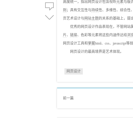
高度统一，指出网页设计包含视听
元素
与版
则
；具有交互性与
持续
性、多维性、综合性
页艺术设计与
网站主题
的关系的基础上，提出
优秀的网页设计作品表现在，不管网站属
片
、
链接
、色彩等元素将这些内涵传达给
浏
网页设计工具和
掌握
html、css、java
网页设计的最高境界是艺术体现。
网页设计
前一篇