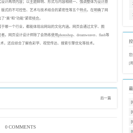
式设计两项
内容
；以
主题
鲜明、形式与内容相统一、
强调
整体为
设计原
、版式的不可控性、艺术与技术结合的紧密性等五个
特点
。在
明确
了网
了“美”和“功能”紧密
结合
。
于哪一个行业，都能体现出网站的文化内涵。网页会通过文字、
图
览者
。网页设计设计师除了会熟练
使用photoshop
、dreamweaver、flash等
控
script等技术，还应综合了解色彩学、视觉传达、搜索引擎优化等技术。
您
[
最
后一篇
[
[
[
0 COMMENTS
[