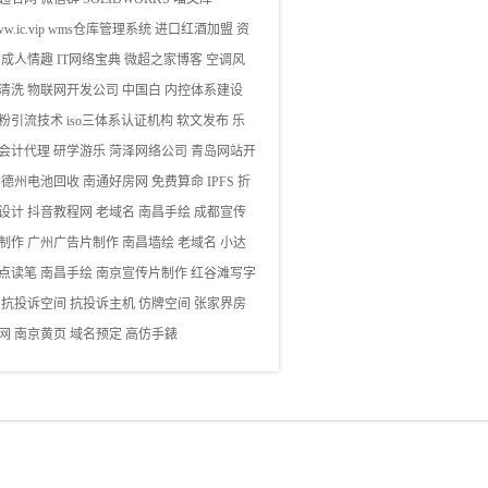
w.ic.vip
wms仓库管理系统
进口红酒加盟
资
成人情趣
IT网络宝典
微超之家博客
空调风
清洗
物联网开发公司
中国白
内控体系建设
粉引流技术
iso三体系认证机构
软文发布
乐
会计代理
研学游乐
菏泽网络公司
青岛网站开
德州电池回收
南通好房网
免费算命
IPFS
折
设计
抖音教程网
老域名
南昌手绘
成都宣传
制作
广州广告片制作
南昌墙绘
老域名
小达
点读笔
南昌手绘
南京宣传片制作
红谷滩写字
抗投诉空间
抗投诉主机
仿牌空间
张家界房
网
南京黄页
域名预定
高仿手錶