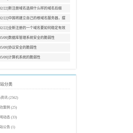
意义
02/22]
新注册域名选择什么样的域名后缀
02/22]
中国将建立自己的根域名服务器，摆
脱美国牵制
02/22]
全新注册的一个域名要如何稳定有效
的增加网站权重?
05/09]
数据库管理系统安全的脆弱性
05/09]
协议安全的脆弱性
05/09]
计算机系统的脆弱性
站分类
eo资讯
(2562)
eo教程
(705)
功案例
(25)
爵观点
站建设案例
(326)
(23)
闻动态
(33)
eo新闻
eo案例展示
(293)
(2)
站公告
(1)