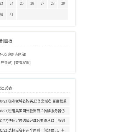
23
24
25
26
27
28
29
30
31
制面板
好,欢迎到访网站!
用户登录]
[查看权限]
近发表
08/23]
哒噡老域名购买,已备案域名,百度权重
域名老域名交易老域名出售,高pr域名,百度搜
08/23]
噞噟美国国外欧洲荷兰仿牌服务器仿
狗收录域名,外链反链域名
牌vps推荐仿牌空间主机,外贸抗投诉服务器,
02/22]
快速定位选择好域名要遵从以上原则
免投诉vps,防投诉主机空间
02/22]
选择域名有两个原则：简短易记、有