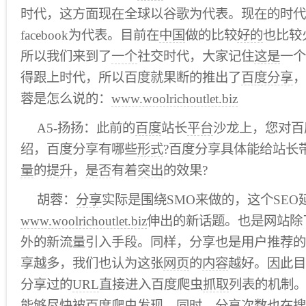
时代，这方面现在全球以谷歌为代表。现在的时代
facebook为代表。目前在
中国
做的比较
好的
也比较
所以我们来到了
一个
社交时代，大家记住
这是
一个
得跟上时代，所以百度就果断的推出了
百度分享
，
蓉是怎么说的：
www.woolrichoutlet.biz
A5-扬扬：此前的
百度
站长
平台
沙龙上，您对百
绍，百度分享有哪些
形式
?百度分享具体能给站长
量
的
提升
，
是否
有着
突出
的效果?
胡蓉：
分享
实际是围绕SMO来做的，这个SEO
www.woolrichoutlet.biz
伸出的新话题。也是网站除
外的新流量引入手段。同样，分享也是用户推荐的
享越多，我们也认为这张
网页
的
内容
越好。因此目
分享过的
URL
直接进入百度爬虫
抓取
列表的机制
能够尽快被百度爬虫发现。同时，分享次数也在搜