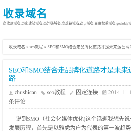
收录域名
高收录域名,历史建站域名,高外链域名,高反链域名,高pr域名,百度权重域名,godaddy
收录域名
»
seo教程
»
SEO和SMO结合走品牌化道路才是未来运营
SEO和SMO结合走品牌化道路才是未
路
zhushican
seo教程
固定连接
2014-11-
条评论
说到
SMO
（
社会
化
媒体
优化)这个话题我想先说
发展历程，首先是以
雅虎
为户为代表的第一波趋势