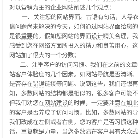
对以
营销
为主的
企业网站
阐述几个观点：
一、关注您的网站界面。古语有句话，人靠衣
信
问题
尚未解决的今天，
如何
通过网站界面给您的
是很
重要
的。假如您网站的界面
设计
精美合理，我
感受到您在网络方面所投入的精力和良苦用心，这
网站加了很大的一个分数；
二、
注重
客户的访问习惯。我们在之前的
文章
站
客户体验度的
几个
因素。如网站导航
是否
清晰、
是否存在
错误
链接等问题。说到这些，我们还想再
知，多数网站的结构都是相似的，很多客户可能不
但我们劝您在
网站建设
的时候，一定要注
意
在
如此
的客户是否养成了访问习惯。比如，多数网站的导
我们改成在左侧或者右侧，您的客户是否习惯这种
话，重复就是力量，当您多数潜在客户具有大众式