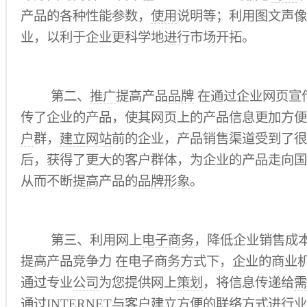
产品的各种性能参数，
使用
说明等；利用图文声像
业，以利于企业更科学地
进行
市场开拓。
第二、
推广
提高产品
品牌
在通过企业网页宣
传了企业的产品，使其网页上的产品信息更加方便
户
群，
建立网站
前的企业，产品销售渠道受到了很
后，获得了更大的客户群体，为企业的产品走向国
从而不断
提高
产品的
品牌形象
。
第三、利用网上
电子商务
，降低企业销售成
提高产品竞争力 在电子
商务
方式下，企业的
商业
通过专业
公司
为您提供网上
策划
，将信息传递给
需
通过INTERNET与客户建立方便的联络
方式
进
行业