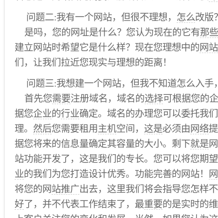
问题二:我有一个网站，但很不理想，
怎么
改版
是吗，您的网址是什么？您认为现在的它有
那
建立网站时希望它是什么样？现在您理想中的
网站
们，让我们拉近您现实与理想的距离！
问题三:我想建一个网站，但我不知道怎么入手
首先您
需要
注册域名，域名的
选择
可根据您的
据您
企业
的
行业
确定。域名的办理您可以委托我们
理。
然后
您需要租用
主机
空间，
这是
必须由
网络
提
据您将来的信息量确定其容量的大小。剩下
就是
网
站功能开发了，这是我们的专长。您可以将您期望
业
的我们为您打造设计优秀。功能完善的网站！
网
将您的网
站推广
出去，这里我们将会指导您怎样
好
了，并不代表工作结束了，最
重要
的是实时的维