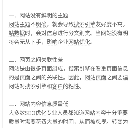
一．网站没有鲜明的主题
网站主题
不
明确
，就会导致
搜索引擎
友好度不高。
站数据
时，会对信息进行分文别类。当网站没有明
将会无从下手，
影响
企业
网站优化
。
二．网页之间关联性差
网站是由很多
页面
组成，搜索引擎在看重页面信息
的是页面之间的关联性。因此，
网站页面
之间要
建
网站对搜索引擎和
客户
的粘性。
三．网站内容信息质量低
大多数SEO
优化
专业人员都知道网站内容十分重要
质量时
需要
花费大量的时间，从而被忽视。转变为