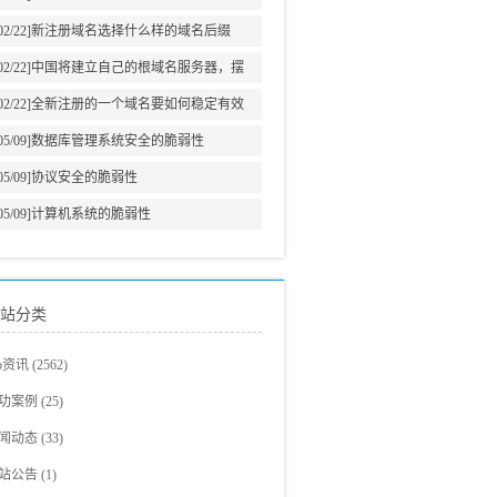
意义
02/22]
新注册域名选择什么样的域名后缀
02/22]
中国将建立自己的根域名服务器，摆
脱美国牵制
02/22]
全新注册的一个域名要如何稳定有效
的增加网站权重?
05/09]
数据库管理系统安全的脆弱性
05/09]
协议安全的脆弱性
05/09]
计算机系统的脆弱性
站分类
eo资讯
(2562)
eo教程
(705)
功案例
(25)
爵观点
站建设案例
(326)
(23)
闻动态
(33)
eo新闻
eo案例展示
(293)
(2)
站公告
(1)