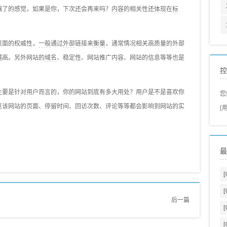
骗了的感觉，如果是你，下次还会再来吗？
内容
的相关性还
体现
在
标
。
页面的权威性，
一般
通过
外部
链接来
衡量
，通常情况相关高质量的外部
越高。另外网站的
域名
、稳定性、网站推广内容、网站的信息等等也是
控
要是针对用户而言的，你的网站到底有多大用处？用户是不是喜欢你
您
览该网站的页面、停留时间、回访次数、评论等等都会影响到网站的实
[
最
[
[
后一篇
[
[