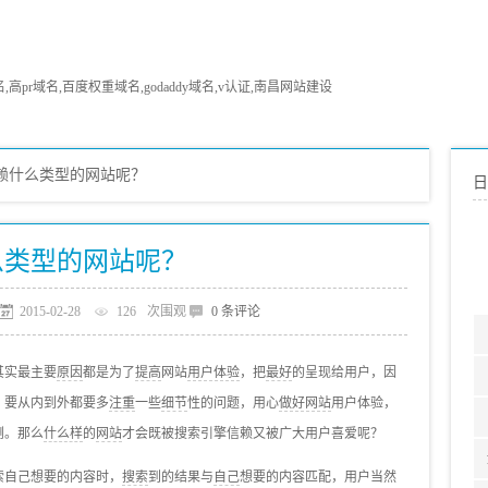
pr域名,百度权重域名,godaddy域名,v认证,南昌网站建设
赖什么类型的网站呢？
日
么类型的网站呢？
2015-02-28
126
次围观
0 条评论
其实最主要
原因
都是为了
提高
网站
用户体验
，把
最好
的呈现给用户，因
，要从内到外都要多
注重
一些
细节
性的问题，用心
做好网站
用户体验，
倒。那么
什么样
的
网站
才会既被搜索引擎信赖又被广大用户喜爱呢？
索自己想要的内容时，
搜索
到的结果与
自己
想要的内容匹配，用户当然