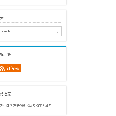
eo建站
(515)
贸SEO
(150)
索
络营销
(136)
eo动态
(89)
eo经验分享
(97)
eo专业术语
(57)
eo常见问题
(68)
标汇集
内搜索引擎
(80)
外搜索引擎
(46)
站收藏
牌空间
仿牌服务器
老域名
备案老域名