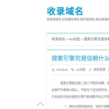
收录域名
高收录域名,历史建站域名,高外链域名,高反链域名,高
收录域名
»
seo动态
»
搜索引擎究竟信
搜索引擎究竟信赖什
zhushican
seo动态
固定连接
搜索引擎算法
接二连三不断的调整，
此我们不能掉以轻心，不能为了
优化
而优化
只有这样
才能
在
搜索引擎
不断调整中屹立不
一、
网站内容
的
相关性
。当用户搜