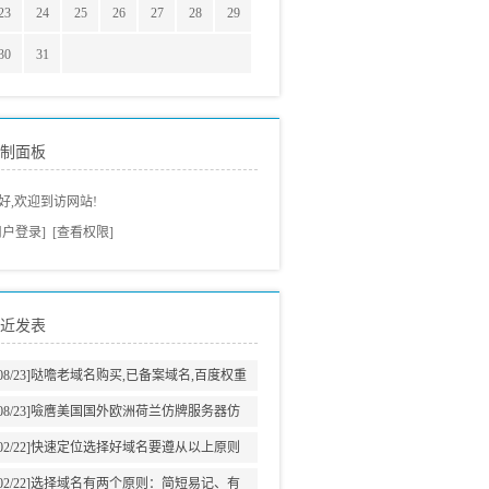
23
24
25
26
27
28
29
30
31
制面板
好,欢迎到访网站!
用户登录]
[查看权限]
近发表
08/23]
哒噡老域名购买,已备案域名,百度权重
域名老域名交易老域名出售,高pr域名,百度搜
08/23]
噞噟美国国外欧洲荷兰仿牌服务器仿
狗收录域名,外链反链域名
牌vps推荐仿牌空间主机,外贸抗投诉服务器,
02/22]
快速定位选择好域名要遵从以上原则
免投诉vps,防投诉主机空间
02/22]
选择域名有两个原则：简短易记、有