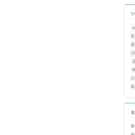
T
s
化
设
(2
(5
站
友
鱼
经