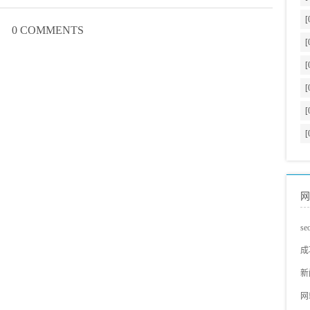
[
0 COMMENTS
[
[
[
[
[
网
s
s
成
蓝
网
新
s
s
网