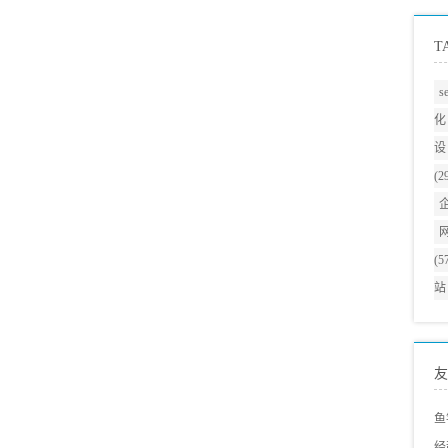
T
s
化
设
(2
(5
站
友
鱼
经