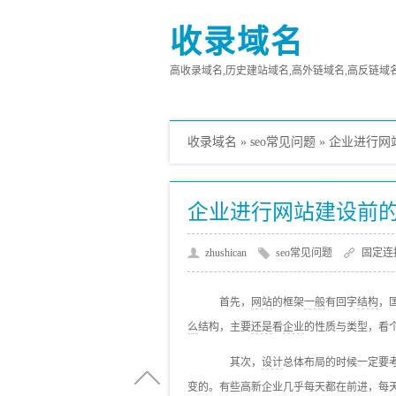
收录域名
高收录域名,历史建站域名,高外链域名,高反链域名,高
收录域名
»
seo常见问题
»
企业进行网
企业进行网站建设前
zhushican
seo常见问题
固定连
首先，
网站
的框架
一般
有回字
结构
，
么
结构，主要
还是
看
企业
的性质与类型，看
其次，
设计
总体布局的时候一定要
变的。有些高新企业几乎每天都在前进，每