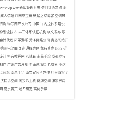
w.ic.vip
wms仓库管理系统
进口红酒加盟
资
成人情趣
IT网络宝典
微超之家博客
空调风
清洗
物联网开发公司
中国白
内控体系建设
粉引流技术
iso三体系认证机构
软文发布
乐
会计代理
研学游乐
菏泽网络公司
青岛网站开
德州电池回收
南通好房网
免费算命
IPFS
折
设计
抖音教程网
老域名
南昌手绘
成都宣传
制作
广州广告片制作
南昌墙绘
老域名
小达
点读笔
南昌手绘
南京宣传片制作
红谷滩写字
抗投诉空间
抗投诉主机
仿牌空间
张家界房
网
南京黄页
域名预定
高仿手錶