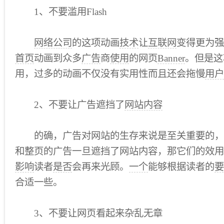
1、不要滥用Flash
网络公司
的这项动画
技术
让
互联网
变得更为强
首页
动画到众多
广告
商
使用
的网页
Banner
。但是这
用，过多的动画不仅没有实用性而且还会拖慢
用户
2、不要让广告遮挡了
网站内容
的确，广告对网站的生存来说是至关重要的，
和整页的广告一旦遮挡了网站内容，那它们的效用
影响
读者
是否
会再来光顾。
一个
能够根据读者的
要
合适一些。
3、不要让网页看起来杂乱无章