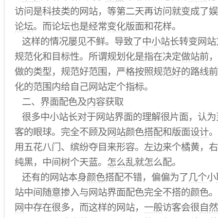
访问是科技类的网站，等第二天再访问就变成了娱
论坛
。而论坛也是经常
变化
版面和花样。
这样的情况屡见不鲜。导致了
中小站长
转变网站
规范化和目标性。所谓规划化是指在决定
做站
前，
做的类型，规范好范围，严格按照规范
好的
路线前
化的范围内给自己网站定个指标。
二、
界面
配色及
内容
获取
很多中小站长对于网站界面的理解很片面，认为
客的眼球。完全不顾及
网站
颜色
搭配
和版面
设计
。
用五花八门、缤纷夺目来形容。左边来个橘黄，右
纯黑，中间树个天蓝。
怎么
乱就怎么配。
还有的网站本身
颜色
搭配不错，偏偏为了
几个
小
站中间随
意
掺入与网站界面配色完全不搭的颜色。
网
中存在很多，而这样的网站，
一般
访客会很
自然