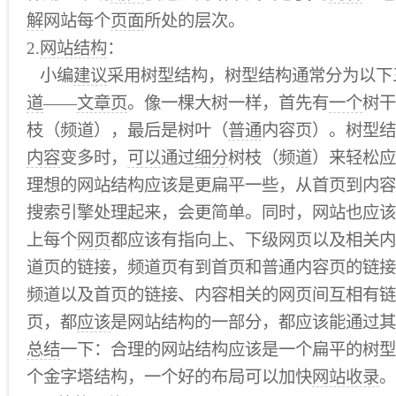
解
网站每个
页面
所处的层次。
2.
网站结构
：
小编
建议
采用树型结构，树型结构通常分为以下
道
——
文章页
。像一棵大树一样，首先有
一个
树干
枝（频道），最后是树叶（
普通
内容页）。树型结
内容
变多时，
可以
通过
细分
树枝（频道）来轻松应
理想的网站结构应该是更扁平一些，从首页到内容
搜索引擎处理起来，会更简单。同时，网站也应该
上每个
网页
都应该有指向上、下级网页以及相关内
道页的链接，频道页有到首页和普通内容页的链接
频道以及首页的链接、内容相关的网页间互相有链
页，都
应该
是网站结构的一部分，都应该能通过其
总结
一下：合理的网站结构应该是一个扁平的树型
个金字塔结构，一个好的布局可以加快
网站收录
。