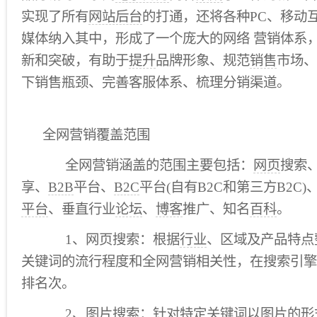
实现了所有
网站后台
的打通，还将各种PC、移动
媒体纳入其中，形成了一个庞大的网络 营销体系
新和突破，有助于
提升
品牌形象、规范
销售
市场、
下销售瓶颈、完善客服体系、梳理分销渠道。
全网营销覆盖范围
全网营销涵盖的范围主要包括：
网页
搜索
享、
B2B
平台、
B2C
平台(自有B2C和第三方B2C)
平台
、垂直行业
论坛
、
博客
推广、知名
百科
。
1、网页搜索：根据
行业
、区域及产品特点
关键词的流行程度和全网营销相关性，在搜索引擎
排名次。
2、图片搜索：针对特定关键词以图片的形