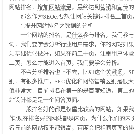
网站排名，
增加网站流量
，最终达到
营销
和
宣传
的
那么作为SEOer要想让
网站关键词排名
上
首页
1.
提升网站排名
之数据的
分析
一个网站的排名，是
什么
参与排名，我们参与
词，我们要学会分析行业
用户
需求，你的网站如果
站基础
优化
做好，如果在前二十页，
注重
用户
体验
二页，
怎么
才能进入首页，我们要学会分析。
不会分析排名也上不去，比如这个
关键词
，S
别，有很多
推广
，
SEO优化
和网络营销区别是很大
值
非常大，目前排名在第一的是
百度知道
，第二的
站设计
都是是一个问答页面。
一般排名好的都是权重比较高的网站，如果我
作?现在排名好的网站都是内页，为什么他们的内
名靠前的网站权重都很高，百度会把相同页面的排