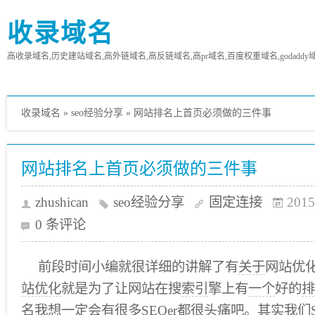
收录域名
高收录域名,历史建站域名,高外链域名,高反链域名,高pr域名,百度权重域名,godaddy
收录域名
»
seo经验分享
»
网站排名上首页必须做的三件事
网站排名上首页必须做的三件事
zhushican
seo经验分享
固定连接
2015
0 条评论
前段时间小编就很详细的讲解了有
关于
网站优
站优化
就是为了让网站在搜
索引
擎上有
一个
好的
排
名
我想一定会有很多
SEOer
都很头痛吧。其实我们S