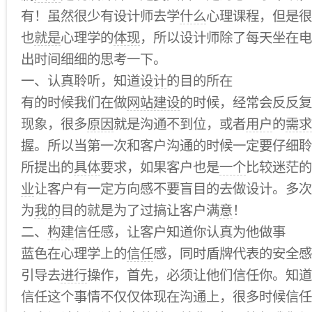
有！虽然很少有设计师去学
什么
心理课程，但是很
也
就是
心理学的
体现
，所以设计师除了每天坐在电
出时间细细的思考一下。
一、认真聆听，知道
设计
的目的所在
有的时候我们在做
网站建设
的时候，经常会反反复
现象，很多
原因
就是沟通不到位，或者
用户
的
需求
握。所以当第一次和客户沟通的时候一定要仔细聆
所提出的
具体
要求，如果客户也是
一个
比较迷茫的
业
让客户有一定方向感不要盲目的去做设计。多次
为
我的
目的就是为了过搞让客户满
意
！
二、
构建
信任感，让客户知道你认真为他做事
蓝色在心理学上的
信任
感，同时盾牌代表的安全感
引导去
进行
操作，首先，必须让他们信任你。知道
信任这个事情不仅仅体现在沟通上，很多时候信任