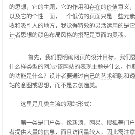
的思想，它的主题，它的作用和
存在
的
价值
意义，
以及
它的个性一面，一个低仿的页面只是一些元素
收和
吸引人
的
地方
，我觉得特效的灵活
运用
的是它
计
者思想的颜色布局风格的搭配是页面的灵魂。
首先，我们要明确网页的设计
目标
，我们
什么样
类型的网站?该
网站
的表现
主题
是
什么
，也
的功能是什么？设计者要通过
自己
的
艺术
细胞和透
站的意图或思想，而
不是
去创造美。
这里是几类主流的网站形式：
第一类是门户类，像新浪、网易、搜狐等门户
者提供大量的信息，而且访问量较大。因此需注意