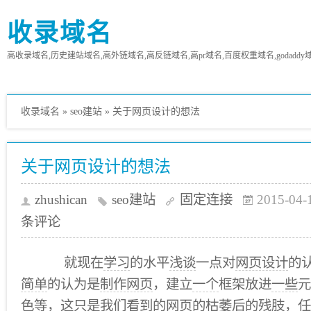
收录域名
高收录域名,历史建站域名,高外链域名,高反链域名,高pr域名,百度权重域名,godaddy
收录域名
»
seo建站
»
关于网页设计的想法
关于网页设计的想法
zhushican
seo建站
固定连接
2015-04-
条评论
就现在
学习
的水平
浅谈
一点对
网页设计
的
简单
的认为是
制作网页
，建立
一个
框架放进
一些
元
色等，这只是我们
看到
的
网页
的枯萎后的残肢，任