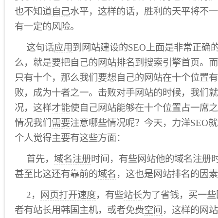
也不知道
自己
水平，这样的话，胜利的天平将不一
有一定的风险。
这句话
应用
到网站建设的SEO上面是非常正确的
么，就是要把自己的
网站排名
到
搜索引擎
首页。而
只有十个，那么我们要想自己的网站在十个位置有
败，
成为
十者之一。击败对手网站的时候，我们就
况，这样
才能
使自己网站能够在十个位置占一席之
情况我们
需要
注意哪些情况呢？今天，力洋SEO
个人觉得主要有这些方面：
首先，
域名注册
时间，有些网站他的域名注册时
甚至比这还有靠前的
域名
，这也是网站排名的因素
2，
网页打开速度
，有些
站长
为了省钱，买一些
者有站长用韩国主机，或者免费
空间
，这样的网站