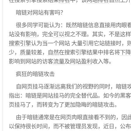
在搜索引擎搜索结果
排名
中，该
网站排名
自然上升
暗链对网站有害吗？
很多同学可能认为：既然暗链信息直接用肉眼
站没有
影响
，完全
可以
视之不理。其实，不是这样
搜索引擎
认为当一个网站 大量引用它站链接时，
少，
质量
较差，
自然
在搜索引擎结果中排名将
下降
影响到网站的访客
流量
及
网站盈利
收入等。
疯狂的暗链攻击
自网页挂马逐渐远离我们的视野的同时，暗链
指出：暗链是网站挂马的完全替代品。如今的黑客
页挂马了，而转变为了更加隐晦的暗链攻击。
由于暗链通常是在网页肉眼直接看不到的，因
以保持很长时间，而不被管理员发现，近日，公布