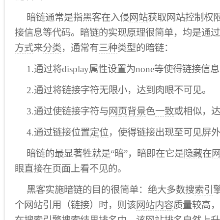
暗链通常是指黑客在入侵
网站
获取网站控制权
接
信息等
代码
。暗链的实现
原理
很
简单
，均是通过
方式
来
分类
，通常有
三种
类型的暗链：
1.通过将display属性设置为none等使得链接
2.通过将链接字符无限小，达到肉眼不可见。
3.通过使链接字符与
网页背景
色
一致
或相似，
4.通过链接位置
定位
，使得链接出现至可见屏
暗链的最显著牲
就是
“暗”，暗即在它是
隐藏
在
眼直接在页面上看不见的。
黑客实施暗链的目的很简单：绝大多数搜
索引
个网站引用（链接）时，则该
网站内容
质量较高，