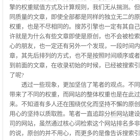
擎的
权重
赋值
方式
及计算规则，我们无从揣测。但
同
质量
的
文章
，即使全部都是同样的独立无二的原
权重，也是不尽相同的。搜苏
引擎
也一定有其
自己
许
就是
为
什么
有些文章即使是原创，也不会被检索
心的朋友，也一定还有另外一个发现，一段时间内
章，其先后排列的方式，也
不是
按照时间顺序或者
到前面的文章，在
收录
初始的时候，已经被搜索引
了呢?
透过一些现象，更加坚信了笔者的观点。不同
带来了不同的权重，而网站的整体权重也是在此
过
来。不知道有多人还在围绕
优化
而
坚持
不懈的原创
用心的坚持以质取胜。笔者一直追踪
分析网站
建设
司
的网站，虽然通过核心词检索这个
网站排名
多非
的说，原创的并不用心，而
更多
的是像告诉搜索引