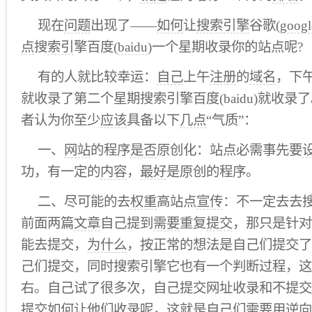
现在
问题
出现了——
如何
让
搜索引擎
谷歌(
googl
点
搜
索引
擎百度(
baidu
)一个星期收录你的站点呢?
有的人就比较幸运：
自己
上午
注册
的
域名
，下午
就收录了第二个星期搜索引擎百度(baidu)就收
者认为你至少
应该
具备以下
几点
“气质”：
一、
网站
的程序
是否
原创化：站点必需事先要
功，有一定的
内容
，
最好
是原创的程序。
二、尽可能的去
权重
高站点
宣传
：不一定去去
前面两篇
文章
自己提到
需要
重复
提交
，那只是针对
能去提交，
为什么
，按正常的想法是自己们提交了
己们提交，同时搜索引擎它也有一个判断过程，这
右。自己试了很多次，自己提交网址收录和不提交
提交如何让他们收录呢，这就是自己们需要用逆向