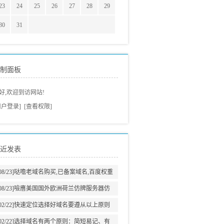
23
24
25
26
27
28
29
30
31
制面板
好,欢迎到访网站!
用户登录]
[查看权限]
近发表
08/23]
哒噡老域名购买,已备案域名,百度权重
域名老域名交易老域名出售,高pr域名,百度搜
08/23]
噞噟美国国外欧洲荷兰仿牌服务器仿
狗收录域名,外链反链域名
牌vps推荐仿牌空间主机,外贸抗投诉服务器,
02/22]
快速定位选择好域名要遵从以上原则
免投诉vps,防投诉主机空间
02/22]
选择域名有两个原则：简短易记、有