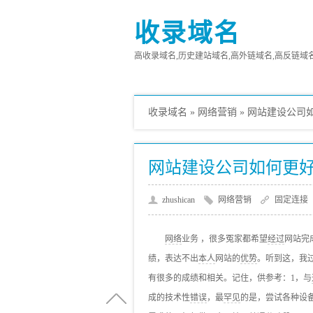
收录域名
高收录域名,历史建站域名,高外链域名,高反链域名,高
收录域名
»
网络营销
»
网站建设公司
网站建设公司如何更
zhushican
网络营销
固定连接
网络
业务 ，很多冤家都希望
经过
网站完
绩，表达不出
本人
网站的
优势
。听到这，我过
有很多的成绩和相关。记住，供参考：1，与
成的技术性
错误
，最
罕见
的是，尝试各种设