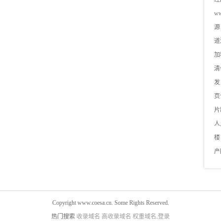
ww
源
道
加
清
发
页
片
人
楼
产
Copyright www.coesa.cn. Some Rights Reserved.
热门搜索
收录域名
高收录域名
权重域名
.
登录