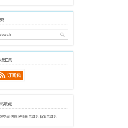
eo建站
(515)
贸SEO
(150)
索
络营销
(136)
eo动态
(89)
eo经验分享
(97)
eo专业术语
(57)
eo常见问题
(68)
标汇集
内搜索引擎
(80)
外搜索引擎
(46)
站收藏
牌空间
仿牌服务器
老域名
备案老域名