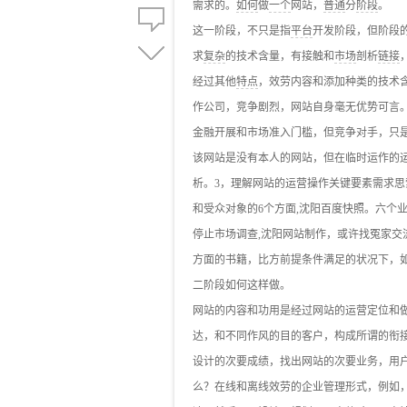
需求的。
如何
做
一个
网站，
普通
分
阶段
。
这一阶段，不只是指
平台
开发阶段，但阶段
求
复杂
的技术含量，有接触和
市场
剖析
链接
经过其他
特点
，效劳内容和添加种类的技术含
作公司，竞争剧烈，网站自身毫无优势可言
金融开展和市场准入门槛，但竞争对手，只
该网站是没有本人的网站，但在临时运作的
析。3，理解网站的运营操作关键要素需求
和受众对象的6个方面,沈阳百度快照。六个
停止市场调查,沈阳网站制作，或许找冤家交
方面的书籍，比方前提条件满足的状况下，
二阶段如何这样做。
网站的内容和功用是经过网站的运营定位和
达，和不同作风的目的客户，构成所谓的衔
设计的次要成绩，找出网站的次要业务，用
么？在线和离线效劳的企业管理形式，例如