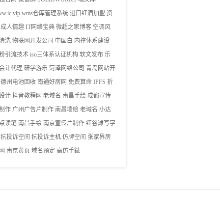
w.ic.vip
wms仓库管理系统
进口红酒加盟
资
成人情趣
IT网络宝典
微超之家博客
空调风
清洗
物联网开发公司
中国白
内控体系建设
粉引流技术
iso三体系认证机构
软文发布
乐
会计代理
研学游乐
菏泽网络公司
青岛网站开
德州电池回收
南通好房网
免费算命
IPFS
折
设计
抖音教程网
老域名
南昌手绘
成都宣传
制作
广州广告片制作
南昌墙绘
老域名
小达
点读笔
南昌手绘
南京宣传片制作
红谷滩写字
抗投诉空间
抗投诉主机
仿牌空间
张家界房
网
南京黄页
域名预定
高仿手錶