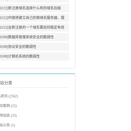
意义
02/22]
新注册域名选择什么样的域名后缀
02/22]
中国将建立自己的根域名服务器，摆
脱美国牵制
02/22]
全新注册的一个域名要如何稳定有效
的增加网站权重?
05/09]
数据库管理系统安全的脆弱性
05/09]
协议安全的脆弱性
05/09]
计算机系统的脆弱性
站分类
eo资讯
(2562)
eo教程
(705)
功案例
(25)
爵观点
站建设案例
(326)
(23)
闻动态
(33)
eo新闻
eo案例展示
(293)
(2)
站公告
(1)