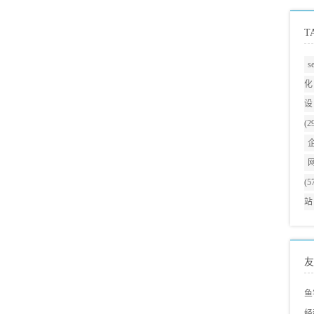
T
s
化
设
(2
(5
站
友
鱼
经