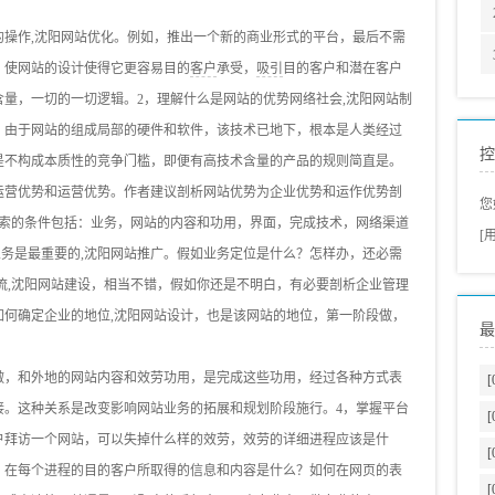
的操作,沈阳网站优化。例如，推出一个新的商业形式的平台，最后不需
，使网站的设计使得它更容易目的
客户
承受，
吸引
目的客户和潜在客户
量，一切的一切逻辑。2，理解什么是网站的优势网络社会,沈阳网站制
。由于网站的组成局部的硬件和软件，该技术已地下，根本是人类经过
控
是不构成本质性的竞争门槛，即便有高技术含量的产品的规则简直是。
运营优势和运营优势。作者建议剖析网站优势为企业优势和运作优势剖
您
思索的条件包括：业务，网站的内容和功用，界面，完成技术，网络渠道
[
业务是最重要的,沈阳网站推广。假如业务定位是什么？怎样办，还必需
流,沈阳网站建设，相当不错，假如你还是不明白，有必要剖析企业管理
如何确定企业的地位,沈阳网站设计，也是该网站的地位，第一阶段做，
最
做，和外地的网站内容和效劳功用，是完成这些功用，经过各种方式表
[
接。这种关系是改变影响网站业务的拓展和规划阶段施行。4，掌握平台
[
户拜访一个网站，可以失掉什么样的效劳，效劳的详细进程应该是什
[
，在每个进程的目的客户所取得的信息和内容是什么？如何在网页的表
[