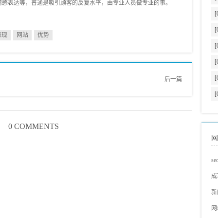
情感表达等，普通是吸引顾客的反复水平，由专业人员做专业的事。
[
[
表现
网站
优势
[
[
[
后一篇
[
0 COMMENTS
网
s
s
成
蓝
网
新
s
s
网