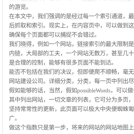
的游览。
在本文中，我们
强调
的是
经过
每一个索引通道，最
后
抓取和
索引
。现实上，在
内容
页中，可以做到这
确保
每个
页面都可以捕捉不会错过。
我们
晓得
，例如一个网站，
链接
索引的最大限制是
内链
，大局部的工夫，一个网站无数万，甚至几十
是
合理的控制，能够有很多
页面
不能到达。
能否不包括在我们的决议，但即便爬不顺畅，毫无
网站建设公司。详
细分
类，
分类
，每一页中列出尽
假如能够的话，当然，假如possibleWords，
其中列出网站，一切文章的列表，它可分为多页，
坚持常常性的更新，此页面可以极大中央便蜘蛛匍
广。
做这个指数只是第一步，将来的网站的网站地图上