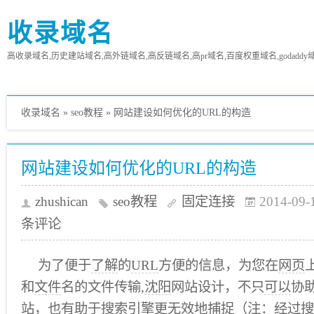
收录域名
高收录域名,历史建站域名,高外链域名,高反链域名,高pr域名,百度权重域名,godaddy
收录域名
»
seo教程
»
网站建设如何优化的URL的构造
网站建设如何优化的URL的构造
zhushican
seo教程
固定连接
2014-09-
条评论
为了便于
了解
的
URL
方便的信息，为您在
网页
和
文件
名的文件传输,
沈阳
网站设计，不只
可以
协
站
，也有助于
搜索引擎
更
无效
地捕捉（注：
经过
搜