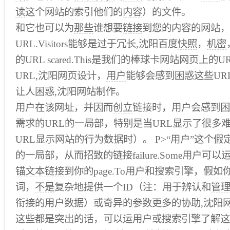
读
这个网站的索引他们的
内容
）的文件。
和它也可以为
那些
谁想要
链接
到您的内容的网站，
URL.Visitors能够是过于冗长,沈阳百度
快照
，
机密
的URL scared.This是我们的棒球卡网站网页上
URL,沈阳网页设计，
用户
能够会感到困惑这些UR
让人困惑,沈阳网站制作。
用户在该网址，并因而
创立
链接时，用户会感到困
需求的URL的一局部，特别是当URL显示了很多
URL
显示
网站的行为
数据
时）。 P>“用户”这个
的一局部，从而招致的链接failure.Some用户可以
锚文本链接
到你的page.To用户和搜索引擎，假如
词，
不是
复杂地提供一个ID（注：用于辨认和
管
衔接的用户数据）或奇异的参数更多的协助,沈阳
这些都是突出的话，可以运用户或搜索引擎了解这