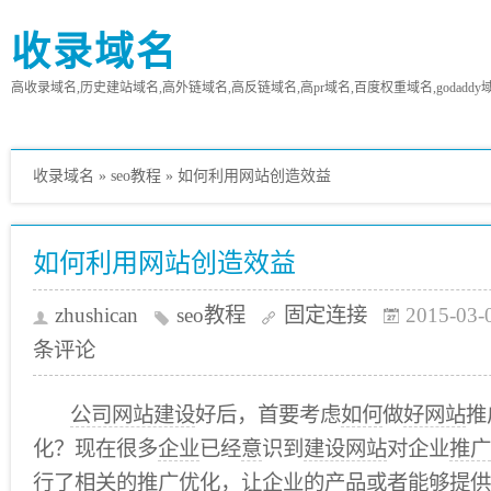
收录域名
高收录域名,历史建站域名,高外链域名,高反链域名,高pr域名,百度权重域名,godaddy
收录域名
»
seo教程
»
如何利用网站创造效益
如何利用网站创造效益
zhushican
seo教程
固定连接
2015-03-
条评论
公司网站建设
好后，首要考虑
如何
做
好网站
推
化？现在很多
企业
已经
意
识到
建设网站
对企业
推广
行
了相关的推广
优化
，让企业的
产品
或者能够提供