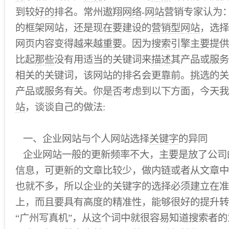
到较
好的
排名。常州遨翔
网络
-
网站
营销专家认为
的框架网站，还是现在要建设的
营销型网站
，选择
网页内容变得越来越
重要
。因为搜
索引
擎主要提供
比起
那些
没有用适当的关键词来
描述
其产品或服务
相关的关键词，该网站的排名会更靠前。挑选的关
产品或服务有关。你
是否
考虑到以下方面，今天我
站
，谈谈自己的做法:
一、企业网站与个人网站选择
关键字
的异同
企业网站一般的更新频率不大，主要是放了公司
信息，可更新的文章比较少，做内链或者从文章中
也就不多，所以企业的关键字的选择必须建立在准
上，而且要具有高度的精准性，能够很好的提升转
“广州写真机”，从这个词中就很容易知道搜索者