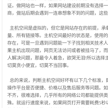
证
。
做网站
也一样，如果
网站建设前期
没有
选择
一
商，
做站
后期会遇到一连串想象不到的问题，这些
主机
空间是虚拟的，但它是网站
存在
的前提，承
量
、所有
链接
等。主机空间
最好
的状态是，
使用
的
存在，可是一旦遇到问题能一下子
找到
相关
技术
人
果主机出现问题，网页无法访问或者被挂马了，而
人解决问题，那最令人着急，欲哭无泪!所以选择
切莫贪小便宜，切莫不当回事。
总的来说，
判断
主机空间好坏有以下
几个
标准，
操作
平台
是否便捷、价格
以及
售后服务等问题。如
不齐，很难选择，几乎所有的网络公司都能提供类
殊。就运行速度来说，如果网页打开需要耗费5秒