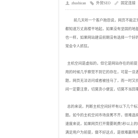
zhushican
外贸SEO
固定连接
前几天听一个客户抱怨说，网页不能正
都知道万丈高楼平地起，如果没有坚固的地
也一样，如果网站建设前期没有选择一个好
常会令人抓狂。
主机空间是虚拟的，但它是网站存在的前提
用的时候几乎察觉不到它的存在，可是一旦
题，网页无法访问或者被挂马了，而一时又
间一定要注意，切莫贪小便宜，切莫不当回
总的来说，判断主机空间好坏有以下几个标
题。如今的主机空间市场良莠不齐，很难选
速度来说，如果网页打开需要耗费5秒以上
满足用户为前提，做不好这点，是很难赢得