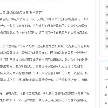
[
自己网站建设方面的“基本需求”。
[
会包的。但这个费用是一年一交的，因为域名和空间都是租用的，你不
[
很大，一般的人承担不起，当然域名的所有权是你的。如果你续费没有
[
要做网站就必须也要有个网址，您可以起一个自己喜欢的或者与您企业
[
，设计适合企业的网站方案。是选择虚拟主机服务，还是自己购置服务
[
的实际需要选择，最合适的才是最好的。因为网站前期需要一个设计方
设计呢？网站设计就是用专业的软件把网站画出来，就是我们小的时候
提供你参考，要改哪些部分，哪些部分不要都可以跟设计师沟通的，一
网
为从设计方面来看他比用户专业，但常常迫于用户的压力，来重新，反
s
里是在流泪的，所以所以你如果尊重设计师，就应该和他交流好，相信
s
成
片，没有点击，没有动态的效果，所以我们这是时候就需要网站制作把
蓝
网
新
片把网页制作出来。这时候我们就可以在自己电脑的浏览器上看到自己
s
s
网