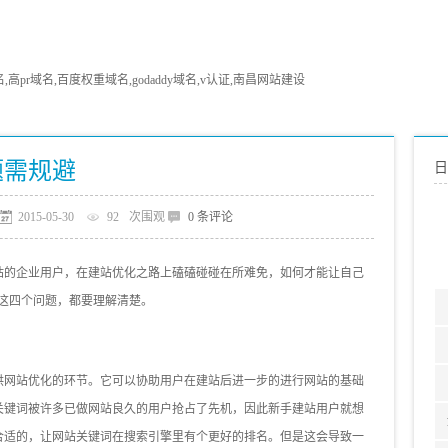
pr域名,百度权重域名,godaddy域名,v认证,南昌网站建设
题需规避
日
2015-05-30
92
次围观
0 条评论
的企业用户，在建站优化之路上磕磕碰碰在所难免，如何才能让自己
这四个问题，都要理解清楚。
网站优化的环节。它可以协助用户在建站后进一步的进行网站的基础
关键词被许多已做网站良久的用户抢占了先机，因此新手建站用户就想
合适的，让网站关键词在搜索引擎里有个更好的排名。但是这会导致一