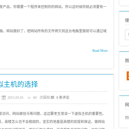
s
发产品，你需要一个程序来控制你的网站，所以这时候你就必须要有一
外
搜
网
s
脑，网站做好了，把网站所有的文件拷贝到这台电脑里面就可以通过域
s
s
Read More
s
图
国
国
拟主机的选择
2015-03-01
60
次围观
0 条评论
网
常访问，网站被挂马等问题，这边要老生常谈一下虚拟主机的重要性。
仿
基，高楼怎么也不会稳固的，坚实的地基是高楼的前提和保证。做网站