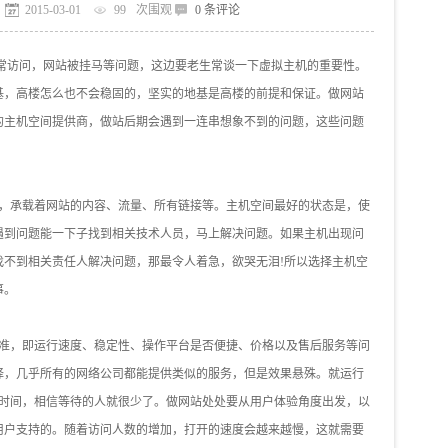
2015-03-01
99
次围观
0 条评论
常访问，网站被挂马等问题，这边要老生常谈一下虚拟主机的重要性。
基，高楼怎么也不会稳固的，坚实的地基是高楼的前提和保证。做网站
的主机空间提供商，做站后期会遇到一连串想象不到的问题，这些问题
，承载着网站的内容、流量、所有链接等。主机空间最好的状态是，使
遇到问题能一下子找到相关技术人员，马上解决问题。如果主机出现问
找不到相关责任人解决问题，那最令人着急，欲哭无泪!所以选择主机空
事。
准，即运行速度、稳定性、操作平台是否便捷、价格以及售后服务等问
择，几乎所有的网络公司都能提供类似的服务，但是效果悬殊。就运行
的时间，相信等待的人就很少了。做网站处处要从用户体验角度出发，以
用户支持的。随着访问人数的增加，打开的速度会越来越慢，这就需要