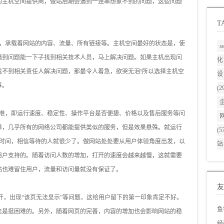
的主机空间提供商，做站后期会遇到一连串想象不到的问题，这些问题
T
，承载着网站的内容、流量、所有链接等。主机空间最好的状态是，使
s
遇到问题能一下子找到相关技术人员，马上解决问题。如果主机出现问
化
找不到相关责任人解决问题，那最令人着急，欲哭无泪!所以选择主机空
设
事。
(2
准，即运行速度、稳定性、操作平台是否便捷、价格以及售后服务等问
择，几乎所有的网络公司都能提供类似的服务，但是效果悬殊。就运行
(5
的时间，相信等待的人就很少了。做网站处处要从用户体验角度出发，以
站
用户支持的。随着访问人数的增加，打开的速度会越来越慢，这就需要
站也难留住用户，流量和访问量就没有保证了。
友
，出现“该页无法显示”等问题，这给用户留下的第一印象肯定不好。
鱼
念是挺困难的。另外，随着网页的完善，内容的增加也会影响网站的稳
经