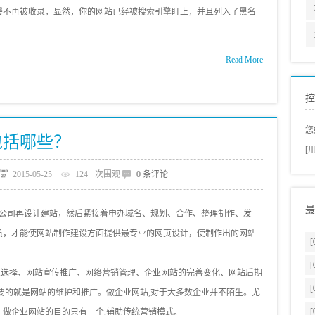
慢不再被收录，显然，你的网站已经被搜索引擎盯上，并且列入了黑名
Read More
控
您
包括哪些？
[
2015-05-25
124
次围观
0 条评论
最
公司再设计建站，然后紧接着申办域名、规划、合作、整理制作、发
员，才能使网站制作建设方面提供最专业的网页设计，使制作出的网站
[
[
思选择、网站宣传推广、网络营销管理、企业网站的完善变化、网站后期
[
要的就是网站的维护和推广。做企业网站,对于大多数企业并不陌生。尤
[
做企业网站的目的只有一个,辅助传统营销模式。