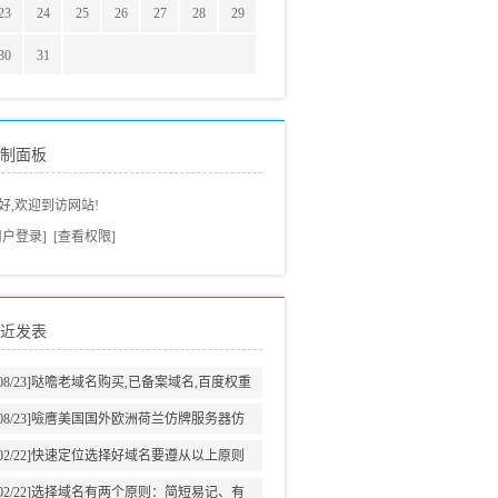
23
24
25
26
27
28
29
30
31
制面板
好,欢迎到访网站!
用户登录]
[查看权限]
近发表
08/23]
哒噡老域名购买,已备案域名,百度权重
域名老域名交易老域名出售,高pr域名,百度搜
08/23]
噞噟美国国外欧洲荷兰仿牌服务器仿
狗收录域名,外链反链域名
牌vps推荐仿牌空间主机,外贸抗投诉服务器,
02/22]
快速定位选择好域名要遵从以上原则
免投诉vps,防投诉主机空间
02/22]
选择域名有两个原则：简短易记、有