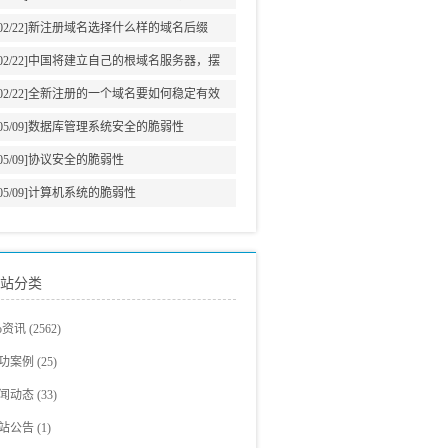
意义
02/22]
新注册域名选择什么样的域名后缀
02/22]
中国将建立自己的根域名服务器，摆
脱美国牵制
02/22]
全新注册的一个域名要如何稳定有效
的增加网站权重?
05/09]
数据库管理系统安全的脆弱性
05/09]
协议安全的脆弱性
05/09]
计算机系统的脆弱性
站分类
eo资讯
(2562)
eo教程
(705)
功案例
(25)
爵观点
站建设案例
(326)
(23)
闻动态
(33)
eo新闻
eo案例展示
(293)
(2)
站公告
(1)