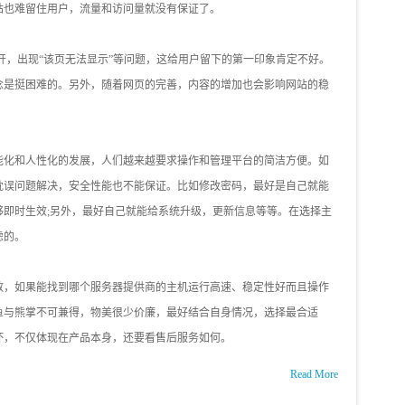
站也难留住用户，流量和访问量就没有保证了。
，出现“该页无法显示”等问题，这给用户留下的第一印象肯定不好。
念是挺困难的。另外，随着网页的完善，内容的增加也会影响网站的稳
能化和人性化的发展，人们越来越要求操作和管理平台的简洁方便。如
耽误问题解决，安全性能也不能保证。比如修改密码，最好是自己就能
够即时生效;另外，最好自己就能给系统升级，更新信息等等。在选择主
虑的。
数，如果能找到哪个服务器提供商的主机运行高速、稳定性好而且操作
鱼与熊掌不可兼得，物美很少价廉，最好结合自身情况，选择最合适
坏，不仅体现在产品本身，还要看售后服务如何。
Read More