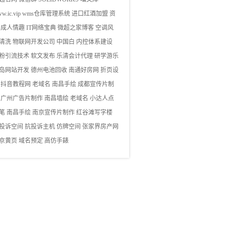
w.ic.vip
wms仓库管理系统
进口红酒加盟
资
成人情趣
IT网络宝典
微超之家博客
空调风
清洗
物联网开发公司
中国白
内控体系建设
粉引流技术
软文发布
乐清会计代理
研学游乐
岛网站开发
德州电池回收
南通好房网
折页设
抖音教程网
老域名
南昌手绘
成都宣传片制
广州广告片制作
南昌墙绘
老域名
小达人点
笔
南昌手绘
南京宣传片制作
红谷滩写字楼
投诉空间
抗投诉主机
仿牌空间
张家界房产网
京黄页
域名预定
高仿手錶