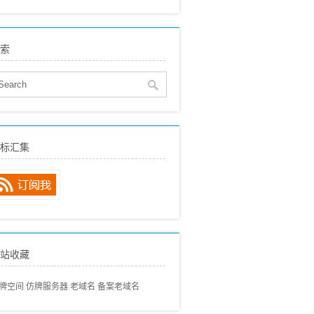
eo建站
(515)
贸SEO
(150)
索
络营销
(136)
eo动态
(89)
eo经验分享
(97)
eo专业术语
(57)
eo常见问题
(68)
标汇集
内搜索引擎
(80)
外搜索引擎
(46)
站收藏
牌空间
仿牌服务器
老域名
备案老域名