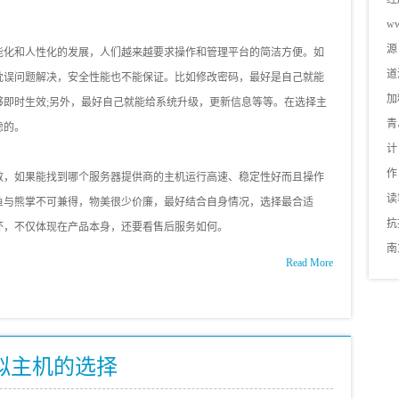
ww
源
能化和人性化的发展，人们越来越要求操作和管理平台的简洁方便。如
道
耽误问题解决，安全性能也不能保证。比如修改密码，最好是自己就能
加
够即时生效;另外，最好自己就能给系统升级，更新信息等等。在选择主
青
虑的。
计
作
数，如果能找到哪个服务器提供商的主机运行高速、稳定性好而且操作
读
鱼与熊掌不可兼得，物美很少价廉，最好结合自身情况，选择最合适
抗
坏，不仅体现在产品本身，还要看售后服务如何。
南
Read More
拟主机的选择