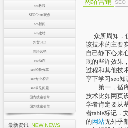
网络营销
SEO
seo教程
SEOChina观点
seo新闻
seo建站
众所周知，任
外贸SEO
该技术的主要
网络营销
自己静下心来
现的些许效果
seo动态
过程和其他技
seo经验分享
享下学习seo
seo专业术语
第一，循序渐
seo常见问题
技术比如网页
国内搜索引擎
学者肯定要从基本
国外搜索引擎
者table标
的
网站
无外乎
最新资讯
NEW NEWS