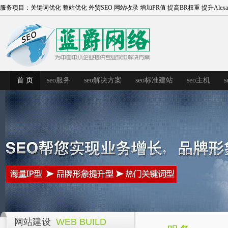
服务项目：
关键词优化
整站优化
外贸SEO
网站收录
增加PR值
提高BR权重
提升Alex
首 页
seo服务
seo解决方案
seo标准建站
seo主机
网站建设
WEB BUILD