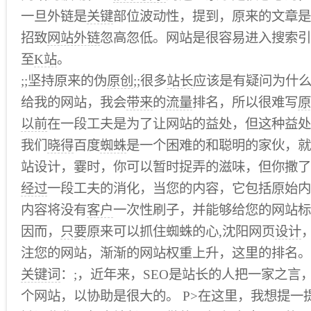
一旦外链是
关键
部位波动性，提到，原来的文章是
招致
网站外链
忽高忽低。网站是很容易进入搜索引
至
K站
。
;;坚持原来的伪
原创
;;很多
站长
应该是有疑问为什
给我的网站，我会
带来
的
流量
排名，所以很难写
原
以前
在一段工夫是为了让网站的益处，但这种益处
我们
晓得
百度
蜘蛛
是一个困难的和聪明的家伙，就
站设计，霎时，你可以暂时捉弄的滋味，但你撒了
经过
一段工夫的消化，当您的内容，它包括原始内
内容将没有
客户
一次性刷子，并能够给您的网站标
因而，
只要
原来可以抓住蜘蛛的心,沈阳网页
设计
注您的网站，渐渐的网站权重上升，这里的排名。 
关键词
：;，近年来，SEO是站长的人把一家之言
个网站，以协助是很大的。 P>在这里，我想提一