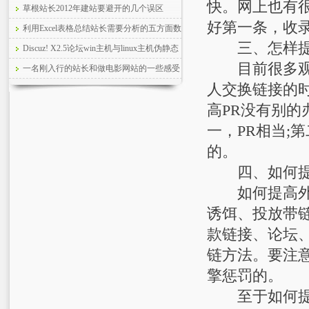
快。网上也有
草根站长2012年建站要避开的几个误区
好第一条，收
利用Excel表格总结站长需要分析的五方面数
三、怎样提
据
Discuz! X2.5论坛win主机与linux主机伪静态
目前很多观点
设置方法
一名刚入行的站长和做电影网站的一些感受
人交换链接的时
高PR没有别的
一，PR相当;
的。
四、如何提
如何提高外链
诱饵、投放带链
款链接、论坛、
链方法。要注
擎惩罚的。
至于如何提高