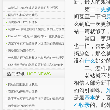
新，最大的规
草根站长2012年建站要避开的几个误区
第三：
更
网站登陆框设计之我见
间甚至一下把
百度移动开放平台体验
么到底一次更
利用Excel表格总结站长需要分析的五方面数
站一篇就够了，
据
Discuz! X2.5论坛win主机与linux主机伪静态
第四：更新文
设置方法
淘宝客单页产品选择的误区导致的惨痛经历
也一样，喜欢
茵曼服装的四个启示
搞原创，那么
一名刚入行的站长和做电影网站的一些感受
没有
什么
好处
CSS清除浮动的应用 位置影响IE和Chrom浏
二、怎样增
览器的错位
热门资讯
HOT NEWS
老站就不说了
相信大部分新
网站登陆框设计之我见
的勾引蜘蛛。
百度移动开放平台体验
是最
基本
的，
淘宝客单页产品选择的误区导致的惨痛经历
不收录
的。此
茵曼服装的四个启示