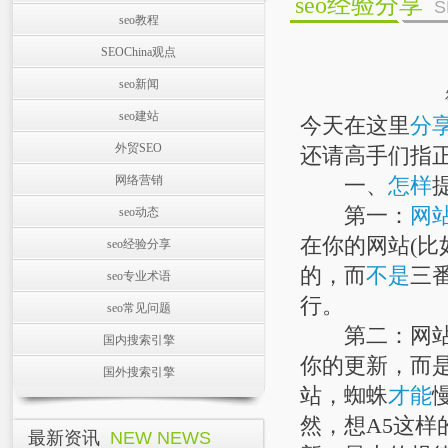
seo经验分享
S
seo教程
SEOChina观点
seo新闻
seo建站
今天在这里
分
外贸SEO
还请高手们指
网络营销
一、
怎样
第一：
网
seo动态
在你的网站(比
seo经验分享
的，而
不是
三
seo专业术语
行。
seo常见问题
第二：网站
国内搜索引擎
你的更新，而
国外搜索引擎
站，蜘蛛
才能
然，想A5这样
最新资讯
NEW NEWS