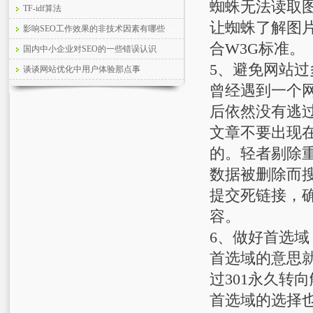
蜘蛛无法读取图
TF-idf算法
让蜘蛛了解图片
影响SEO工作效果的非技术因素有哪些
合W3G标准。
国内中小企业对SEO的一些错误认识
5、避免网站
谈谈网站优化中用户体验那点事
曾经遇到一个
后依然没有逃
文章不要出现在
的。轻者剔除
数据被删除而
提交死链接，
容。
6、做好首选域
首选域的意思就
过301永久转
首选域的选择