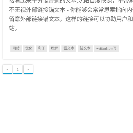
接看起来十分像普通的文本,沈阳百度快照，不带
不无视外部链接锚文本 - 你能够会常常思索指向
留意外部链接锚文本，这样的链接可以协助用户和
站。
网站
优化
利于
理解
锚文本
锚文本
writtenHow写
«
1
»