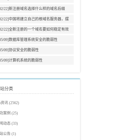
意义
02/22]
新注册域名选择什么样的域名后缀
02/22]
中国将建立自己的根域名服务器，摆
脱美国牵制
02/22]
全新注册的一个域名要如何稳定有效
的增加网站权重?
05/09]
数据库管理系统安全的脆弱性
05/09]
协议安全的脆弱性
05/09]
计算机系统的脆弱性
站分类
eo资讯
(2562)
eo教程
(705)
功案例
(25)
爵观点
站建设案例
(326)
(23)
闻动态
(33)
eo新闻
eo案例展示
(293)
(2)
站公告
(1)