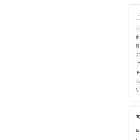
T
s
化
设
(2
(5
站
友
鱼
经