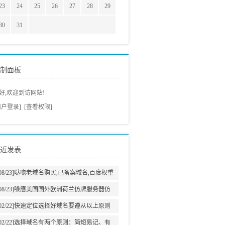
23
24
25
26
27
28
29
30
31
制面板
好,欢迎到访网站!
用户登录]
[查看权限]
近发表
08/23]
哒噡老域名购买,已备案域名,百度权重
域名老域名交易老域名出售,高pr域名,百度搜
08/23]
噞噟美国国外欧洲荷兰仿牌服务器仿
狗收录域名,外链反链域名
牌vps推荐仿牌空间主机,外贸抗投诉服务器,
02/22]
快速定位选择好域名要遵从以上原则
免投诉vps,防投诉主机空间
02/22]
选择域名有两个原则：简短易记、有