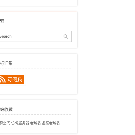
eo建站
(515)
贸SEO
(150)
索
络营销
(136)
eo动态
(89)
eo经验分享
(97)
eo专业术语
(57)
eo常见问题
(68)
标汇集
内搜索引擎
(80)
外搜索引擎
(46)
站收藏
牌空间
仿牌服务器
老域名
备案老域名