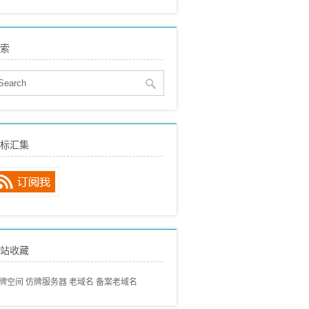
eo建站
(515)
贸SEO
(150)
索
络营销
(136)
eo动态
(89)
eo经验分享
(97)
eo专业术语
(57)
eo常见问题
(68)
标汇集
内搜索引擎
(80)
外搜索引擎
(46)
站收藏
牌空间
仿牌服务器
老域名
备案老域名