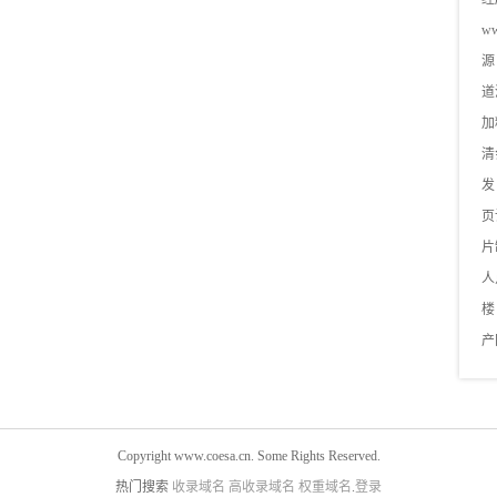
ww
源
道
加
清
发
页
片
人
楼
产
Copyright www.coesa.cn. Some Rights Reserved.
热门搜索
收录域名
高收录域名
权重域名
.
登录