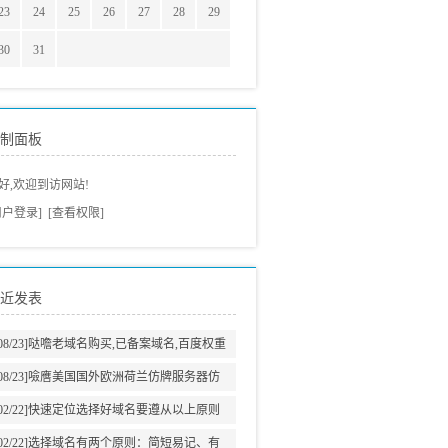
23
24
25
26
27
28
29
30
31
制面板
好,欢迎到访网站!
用户登录]
[查看权限]
近发表
08/23]
哒噡老域名购买,已备案域名,百度权重
域名老域名交易老域名出售,高pr域名,百度搜
08/23]
噞噟美国国外欧洲荷兰仿牌服务器仿
狗收录域名,外链反链域名
牌vps推荐仿牌空间主机,外贸抗投诉服务器,
02/22]
快速定位选择好域名要遵从以上原则
免投诉vps,防投诉主机空间
02/22]
选择域名有两个原则：简短易记、有