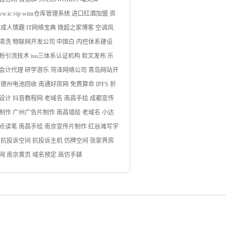
w.ic.vip
wms仓库管理系统
进口红酒加盟
资
成人情趣
IT网络宝典
微超之家博客
空调风
清洗
物联网开发公司
中国白
内控体系建设
粉引流技术
iso三体系认证机构
软文发布
乐
会计代理
研学游乐
菏泽网络公司
青岛网站开
德州电池回收
南通好房网
免费算命
IPFS
折
设计
抖音教程网
老域名
南昌手绘
成都宣传
制作
广州广告片制作
南昌墙绘
老域名
小达
点读笔
南昌手绘
南京宣传片制作
红谷滩写字
抗投诉空间
抗投诉主机
仿牌空间
张家界房
网
南京黄页
域名预定
高仿手錶