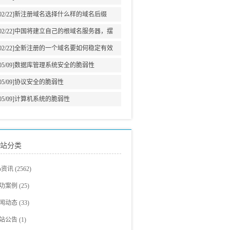
意义
02/22]
新注册域名选择什么样的域名后缀
02/22]
中国将建立自己的根域名服务器，摆
脱美国牵制
02/22]
全新注册的一个域名要如何稳定有效
的增加网站权重?
05/09]
数据库管理系统安全的脆弱性
05/09]
协议安全的脆弱性
05/09]
计算机系统的脆弱性
站分类
eo资讯
(2562)
eo教程
(705)
功案例
(25)
爵观点
站建设案例
(326)
(23)
闻动态
(33)
eo新闻
eo案例展示
(293)
(2)
站公告
(1)