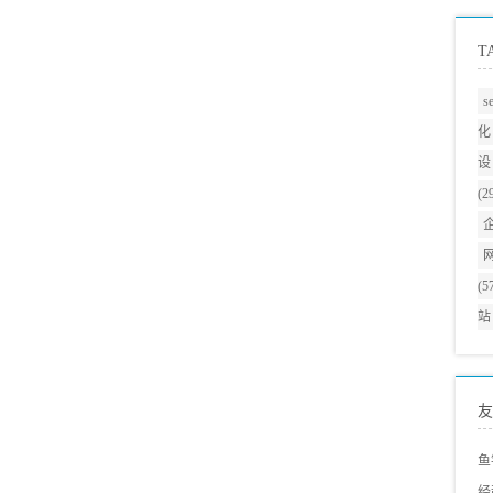
T
s
化
设
(2
(5
站
友
鱼
经