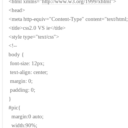
<html xmlns="
http://www.w3.org/1999/xhtml
">
<head>
<meta http-equiv="Content-Type" content="text/html
<title>css2.0 VS ie</title>
<style type="text/css">
<!--
body {
font-size: 12px;
text-align: center;
margin: 0;
padding: 0;
}
#pic{
margin:0 auto;
width:90%;