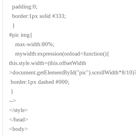
padding:0;
border:1px solid #333;
}
#pic img{
max-width:80%;
mywidth:expression(onload=function(){
this.style.width=(this.offsetWidth
>document.getElementById("pic").scrollWidth*8/10)?
border:1px dashed #000;
}
-->
</style>
</head>
<body>