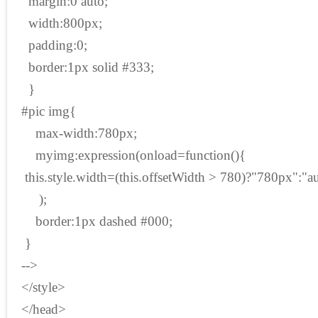
margin:0 auto;
width:800px;
padding:0;
border:1px solid #333;
}
#pic img{
max-width:780px;
myimg:expression(onload=function(){
this.style.width=(this.offsetWidth > 780)?"780px":"a
);
border:1px dashed #000;
}
-->
</style>
</head>