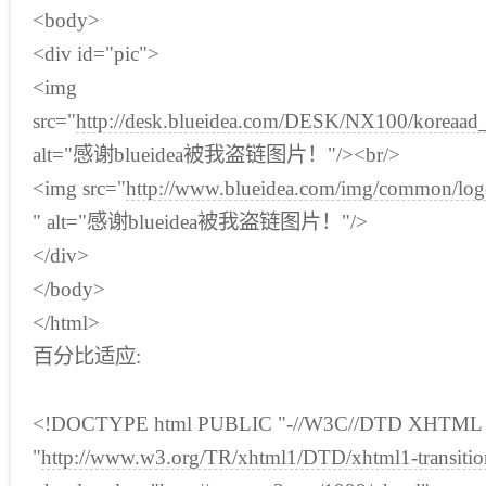
<body>
<div id="pic">
<img
src="
http://desk.blueidea.com/DESK/NX100/koreaa
alt="感谢blueidea被我盗链图片！"/><br/>
<img src="
http://www.blueidea.com/img/common/log
" alt="感谢blueidea被我盗链图片！"/>
</div>
</body>
</html>
百分比适应:
<!DOCTYPE html PUBLIC "-//W3C//DTD XHTML 1.0
"
http://www.w3.org/TR/xhtml1/DTD/xhtml1-transitio