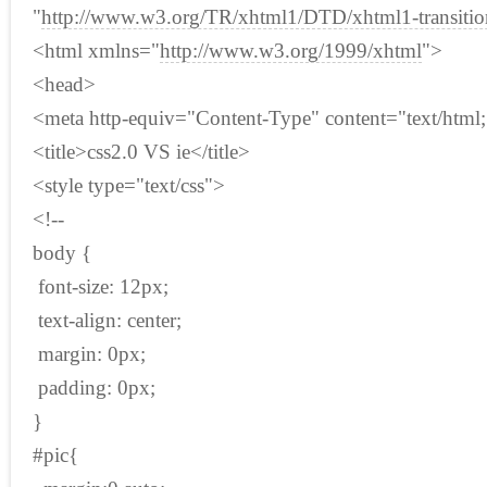
"
http://www.w3.org/TR/xhtml1/DTD/xhtml1-transitio
<html xmlns="
http://www.w3.org/1999/xhtml
">
<head>
<meta http-equiv="Content-Type" content="text/html
<title>css2.0 VS ie</title>
<style type="text/css">
<!--
body {
font-size: 12px;
text-align: center;
margin: 0px;
padding: 0px;
}
#pic{