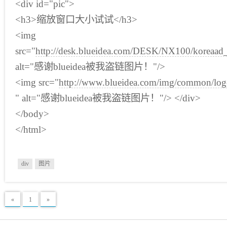
<div id="pic">
<h3>缩放窗口大小试试</h3>
<img
src="
http://desk.blueidea.com/DESK/NX100/koreaa
alt="感谢blueidea被我盗链图片！"/>
<img src="
http://www.blueidea.com/img/common/log
" alt="感谢blueidea被我盗链图片！"/> </div>
</body>
</html>
div
图片
«
1
»