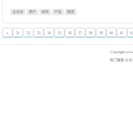
企业站
用户
体验
产品
描述
«
51
52
53
54
55
56
57
58
59
60
61
6
Copyright www.
热门搜索
收录