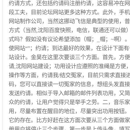
约请方式，还包括约请码注册约请，这容易冲在网
段工夫，目前论坛网站更多这种方式。此外，手机
网站制作公司，当然这挪动飞信是典型的使用，普
方式（当然,沈阳百度快照，电信，联通还可以做
式吗？假如没有议论希望添加（帽；_帽；~啊）。
使网站“”；约请；到达最好的效果，在设计下面有
站设计。金昊在这里次要谈三个方面。首先，方便。
请,沈阳网站建设；功用设计应遵照的准绳是方便
操作等方面，约请我/结交冤家，目前只需求直接进
码，您可以直接读一切冤家的信息，想组头发直接
发送约请。相似于导入邮箱的邮件列表功用，又简
众的约请，让用户觉得只是举手之劳。二，音乐家
用，尽量布置在醒目的地位，尽量突出功用按钮。
它的存在。比方好赶在这方面次要从三个方面做家
册用户将停止三个步骤，第一步是上传头像，填写