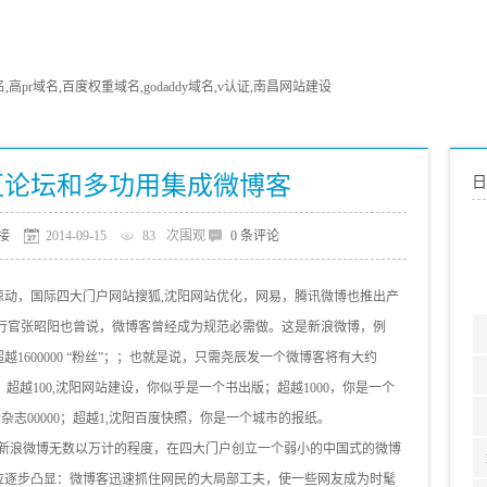
pr域名,百度权重域名,godaddy域名,v认证,南昌网站建设
区论坛和多功用集成微博客
日
接
2014-09-15
83
次围观
0 条评论
惊动，国际四大门户网站搜狐,沈阳网站优化，网易，腾讯微博也推出产
执行官张昭阳也曾说，微博客曾经成为规范必需做。这是新浪微博，例
1600000 “粉丝”；；也就是说，只需尧辰发一个微博客将有大约
迷；超越100,沈阳网站建设，你似乎是一个书出版；超越1000，你是一个
个杂志00000；超越1,沈阳百度快照，你是一个城市的报纸。
户新浪微博无数以万计的程度，在四大门户创立一个弱小的中国式的微博
应逐步凸显：微博客迅速抓住网民的大局部工夫，使一些网友成为时髦