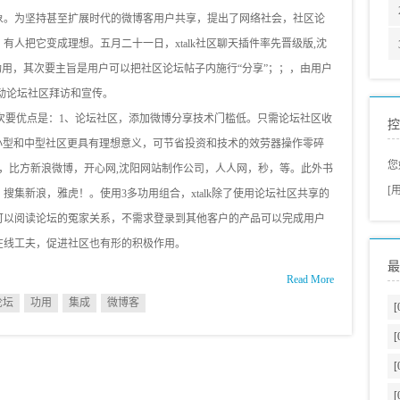
象。为坚持甚至扩展时代的微博客用户共享，提出了网络社会，社区论
人把它变成理想。五月二十一日，xtalk社区聊天插件率先晋级版,沈
功用，其次要主旨是用户可以把社区论坛帖子内施行“分享”；；，由用户
动论坛社区拜访和宣传。
件的次要优点是：1、论坛社区，添加微博分享技术门槛低。只需论坛社区收
控
，为小型和中型社区更具有理想意义，可节省投资和技术的效劳器操作零碎
您
，比方新浪微博，开心网,沈阳网站制作公司，人人网，秒，等。此外书
[
集新浪，雅虎！。使用3多功用组合，xtalk除了使用论坛社区共享的
可以阅读论坛的冤家关系，不需求登录到其他客户的产品可以完成用户
在线工夫，促进社区也有形的积极作用。
最
Read More
论坛
功用
集成
微博客
[
[
[
[