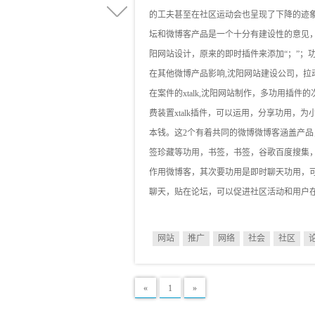
的工夫甚至在社区运动会也呈现了下降的迹
坛和微博客产品是一个十分有建设性的意见，有
阳网站设计，原来的即时插件来添加“；”；
在其他微博产品影响,沈阳网站建设公司，拉
在案件的xtalk,沈阳网站制作，多功用插
费装置xtalk插件，可以运用，分享功用
本钱。这2个有着共同的微博微博客涵盖产品
签珍藏等功用，书签，书签，谷歌百度搜集，搜
作用微博客，其次要功用是即时聊天功用，
聊天，贴在论坛，可以促进社区活动和用户
网站
推广
网络
社会
社区
«
1
»