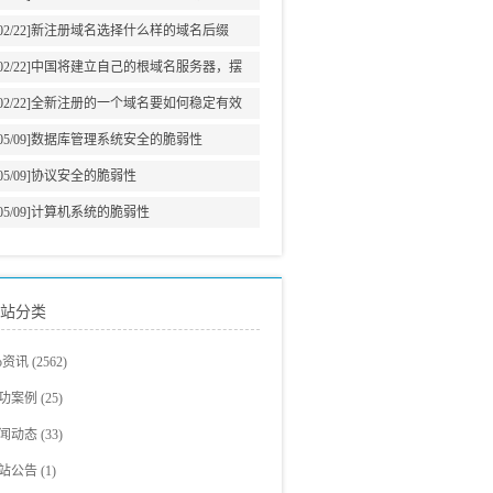
意义
02/22]
新注册域名选择什么样的域名后缀
02/22]
中国将建立自己的根域名服务器，摆
脱美国牵制
02/22]
全新注册的一个域名要如何稳定有效
的增加网站权重?
05/09]
数据库管理系统安全的脆弱性
05/09]
协议安全的脆弱性
05/09]
计算机系统的脆弱性
站分类
eo资讯
(2562)
eo教程
(705)
功案例
(25)
爵观点
站建设案例
(326)
(23)
闻动态
(33)
eo新闻
eo案例展示
(293)
(2)
站公告
(1)