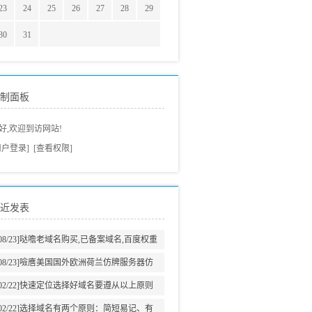
23
24
25
26
27
28
29
30
31
制面板
好,欢迎到访网站!
用户登录]
[查看权限]
近发表
08/23]
哒噡老域名购买,已备案域名,百度权重
域名老域名交易老域名出售,高pr域名,百度搜
08/23]
噞噟美国国外欧洲荷兰仿牌服务器仿
狗收录域名,外链反链域名
牌vps推荐仿牌空间主机,外贸抗投诉服务器,
02/22]
快速定位选择好域名要遵从以上原则
免投诉vps,防投诉主机空间
02/22]
选择域名有两个原则：简短易记、有