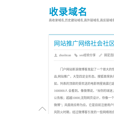
收录域名
高收录域名,历史建站域名,高外链域名,高反链域名,高
网站推广网络社会社
zhushican
seo经验分享
固定连
门户网站新浪微博客发起了一个很大的
品,网站推广，大型四足全形态。搜狐首席
如，列表的顶部的受欢送的电影明星姚晨已超越
1600000人 会看到。像微博说，“当你的球
公告板；超越10000,沈阳网页设计，你像一
微博”；风扇效应称为应。它是目前注册用
风防火时期，经过微博客引发的一些网络效