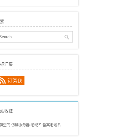
eo建站
(515)
贸SEO
(150)
索
络营销
(136)
eo动态
(89)
eo经验分享
(97)
eo专业术语
(57)
eo常见问题
(68)
标汇集
内搜索引擎
(80)
外搜索引擎
(46)
站收藏
牌空间
仿牌服务器
老域名
备案老域名