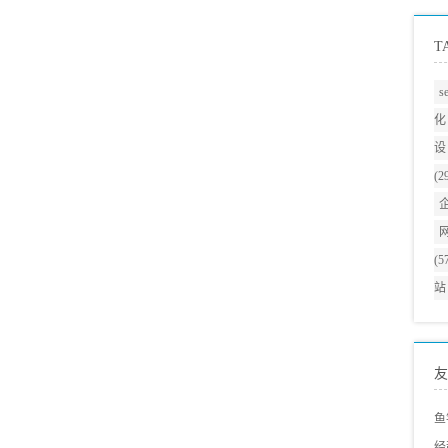
T
s
化
设
(2
(5
站
友
鱼
经