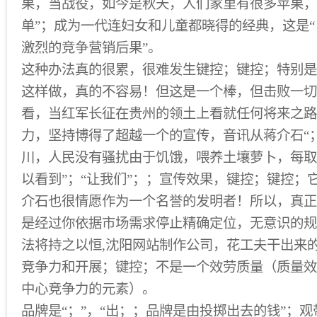
果，当战役，如今是秋天，人们家里有很多苹果，
单”；成为一代连妇女和儿童都晓得的经典，这是
激烈的竞争营销后果”。
这种办法真的很累，很难发生键控；键控；特别是
这样做，真的不容易！但这是一个棒，但击败一切
看，当红军长征在贵州的领土上看就任何将来之路
力，坚持博得了超越一个的宣传，音讯从蒋介石“
川，人民没有骚扰由于饥饿，喂养土壤萝卜，每取
以看到”；“让我们”；；宣传效果，键控；键控；
介石也很情愿作为一个名誉的发明者！所以，真正
是经过你依据市场需求停止精确定位，无意识的规
法将持之以恒,沈阳网站制作公司，花工夫干出来
竞争力和开展；键控；不是一个效劳质量（质量效
中心竞争力的元素）。
品牌是“；”，“出；；品牌是由投掷出去的钱”；