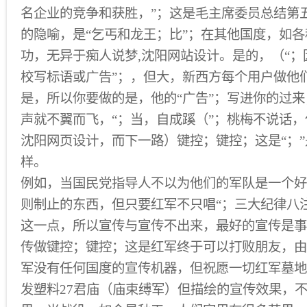
名企业的竞争和获胜，”；这是毛主席委员总结第五
的隐喻，是“乞丐和龙王；比”；在其他国度，如
功，无异于痴人说梦,沈阳网站设计。是的，（“
校写标语或广告”；，但大，新西方每个用户做他
是，所以你要做的是，他的“广告”；写进你的过
声就不翼而飞，“；当，自成蹊（”；桃梅不说话，
沈阳网页设计，而下一路）键控；键控；这是“；
样。
例如，当国民党指导人不以为他们的军队是一个好
则制止的东西，但只要红军不只唱“；三大纪律八
这一点，所以宣传与宣传不出来，最好的宣传是事
传做键控；键控；这是红军终于可以打败朋友，由
军没有任何国度的宣传机器，但祝愿一切红军墓地
发塑料27君庙（庙束缚军）但描绘的宣传效果，不