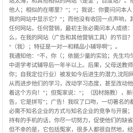
站太薄，和其他相似的网站（是金”；百度站）。
他人；相似的在哪里？”；“；我说：你要问问本
我的网站中显示它？”；而他没有收回一点声响，
任何网站，任何营销，最初主张必需问本人成绩：
么，在我的网站（广告和其他营销工具）的节目？
“（我）；特征是一对一和精品小辅导啊”；。
我通知他：“不，你（；依据少量的实验；先生均匀
中退学考试辅导后一年半以上。后果，父母送教师
你；自我定位行业）被发如今后进生的潜力,沈阳
从而进步他们的学习，改动学习态度，甚至改动他
着这个方向！”；但冤家说：“；（因材施教），
告，它是拼写”；广告！我叹了口吻，一切著名的
必需不知名企业的方式与知名企业的竞争与开展；
持有的手机的话，你尽一切努力，促使他们的缺省
但不幸的是，它包括冤家，很多人都很自然地，经