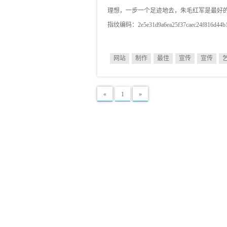
理想，一步一个足迹地去，朱毛红军是最好的证
指纹编码：2e5e31d9a6ea25f37caec24f8
网站
制作
最佳
宣传
宣传
«
1
»