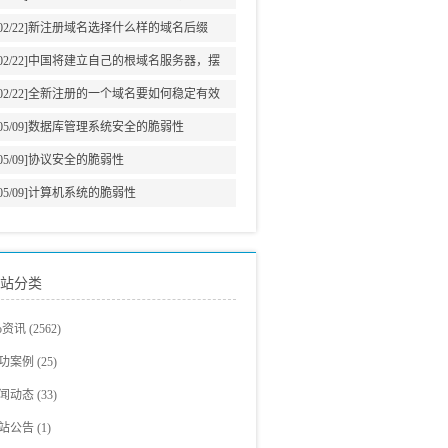
意义
02/22]
新注册域名选择什么样的域名后缀
02/22]
中国将建立自己的根域名服务器，摆
脱美国牵制
02/22]
全新注册的一个域名要如何稳定有效
的增加网站权重?
05/09]
数据库管理系统安全的脆弱性
05/09]
协议安全的脆弱性
05/09]
计算机系统的脆弱性
站分类
eo资讯
(2562)
eo教程
(705)
功案例
(25)
爵观点
站建设案例
(326)
(23)
闻动态
(33)
eo新闻
eo案例展示
(293)
(2)
站公告
(1)