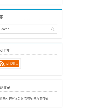
eo建站
(515)
贸SEO
(150)
索
络营销
(136)
eo动态
(89)
eo经验分享
(97)
eo专业术语
(57)
eo常见问题
(68)
标汇集
内搜索引擎
(80)
外搜索引擎
(46)
站收藏
牌空间
仿牌服务器
老域名
备案老域名