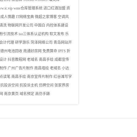
w.ic.vip
wms仓库管理系统
进口红酒加盟
资
成人情趣
IT网络宝典
微超之家博客
空调风
清洗
物联网开发公司
中国白
内控体系建设
粉引流技术
iso三体系认证机构
软文发布
乐
会计代理
研学游乐
菏泽网络公司
青岛网站开
德州电池回收
南通好房网
免费算命
IPFS
折
设计
抖音教程网
老域名
南昌手绘
成都宣传
制作
广州广告片制作
南昌墙绘
老域名
小达
点读笔
南昌手绘
南京宣传片制作
红谷滩写字
抗投诉空间
抗投诉主机
仿牌空间
张家界房
网
南京黄页
域名预定
高仿手錶