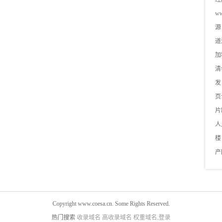
ww
源
道
加
清
发
页
片
人
楼
产
Copyright www.coesa.cn. Some Rights Reserved.
热门搜索
收录域名
高收录域名
权重域名
.
登录