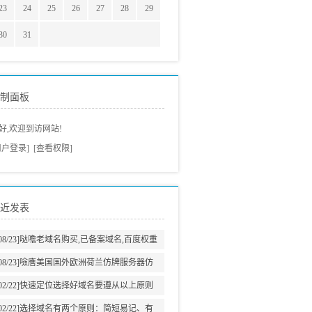
23
24
25
26
27
28
29
30
31
制面板
好,欢迎到访网站!
用户登录]
[查看权限]
近发表
08/23]
哒噡老域名购买,已备案域名,百度权重
域名老域名交易老域名出售,高pr域名,百度搜
08/23]
噞噟美国国外欧洲荷兰仿牌服务器仿
狗收录域名,外链反链域名
牌vps推荐仿牌空间主机,外贸抗投诉服务器,
02/22]
快速定位选择好域名要遵从以上原则
免投诉vps,防投诉主机空间
02/22]
选择域名有两个原则：简短易记、有