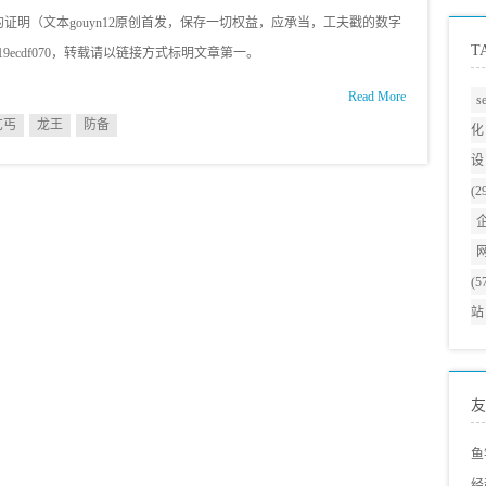
明（文本gouyn12原创首发，保存一切权益，应承当，工夫戳的数字
T
16d44b19ecdf070，转载请以链接方式标明文章第一。
Read More
s
乞丐
龙王
防备
化
设
(2
(5
站
友
鱼
经