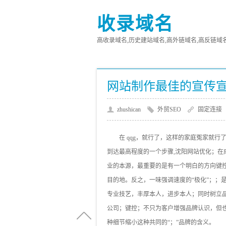
收录域名
高收录域名,历史建站域名,高外链域名,高反链域名,高
网站制作最佳的宣传
zhushican
外贸SEO
固定连接
在 qqg，就行了，这样的家庭冤家就
到达最高程度的一个步骤,沈阳网站优化；
业的本源，最重要的是有一个明白的方向键
目的地。反之，一味强调速度的“极化”；；
专业技艺，丰厚本人，进步本人；同时树立
公司；键控；不只为客户增强品牌认识，但
种细节缩小这种共同的“；”品牌的含义。