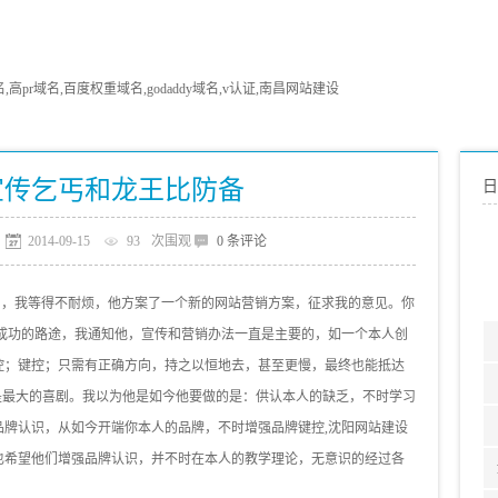
pr域名,百度权重域名,godaddy域名,v认证,南昌网站建设
宣传乞丐和龙王比防备
日
2014-09-15
93
次围观
0 条评论
行了，我等得不耐烦，他方案了一个新的网站营销方案，征求我的意见。你
在成功的路途，我通知他，宣传和营销办法一直是主要的，如一个本人创
控；键控；只需有正确方向，持之以恒地去，甚至更慢，最终也能抵达
是最大的喜剧。我以为他是如今他要做的是：供认本人的缺乏，不时学习
品牌认识，从如今开端你本人的品牌，不时增强品牌键控,沈阳网站建设
也希望他们增强品牌认识，并不时在本人的教学理论，无意识的经过各