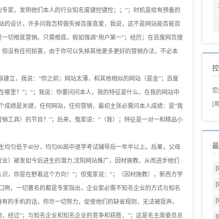
的专家，发明他们本人的行业知名度键控键控；；“；时机是给有预备的
网站的设计，许多问我怎样做失掉百度喜爱，我说，这不是网站能否能百
一切根底营销。只需根底，假如强调“用户第一”；经历；在百度网页搜
，但没有任何损害，由于你可以失掉其他更多更好的营销办法，不必本
控
容建立，我说：“你之前；网站太薄，和其他相似的网站（是金”；百度
您
在哪里？”；“；我说：你要问问本人，我的特征是什么，在我的网站中
[
个成绩是关键，任何网站，任何营销，最初主张必需问本人成绩：是“我
销工具）的节目？”；后来，冤家说：“（我）；特征是一对一和精品小
最
生均匀低于40分，均匀80高中退学考试辅导后一年半以上。后果，父母
行业）被发如今后进生的潜力,沈阳网站推广，因材施教，从而进步他们
[
识，你是在野着这个方向！”；但冤家说：“；（因材施教），新西方学
[
了口吻，一切著名的都是专家指出，企业家必需不知名企业的方式与知名
[
持有的手机的话，你尽一切努力，促使他们的缺省规则，无法被捉弄。
，经过“；与知名企业和知名企业的竞争和获胜，”；这是毛主席委员总
[