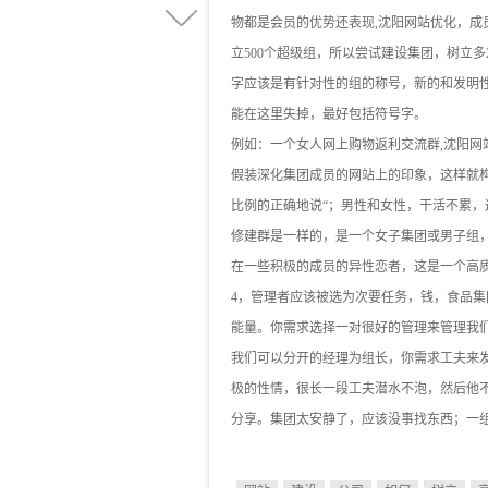
物都是会员的优势还表现,沈阳网站优化，成
立500个超级组，所以尝试建设集团，树立多
字应该是有针对性的组的称号，新的和发明
能在这里失掉，最好包括符号字。
例如：一个女人网上购物返利交流群,沈阳
假装深化集团成员的网站上的印象，这样就
比例的正确地说“；男性和女性，干活不累，
修建群是一样的，是一个女子集团或男子组
在一些积极的成员的异性恋者，这是一个高
4，管理者应该被选为次要任务，钱，食品集
能量。你需求选择一对很好的管理来管理我
我们可以分开的经理为组长，你需求工夫来
极的性情，很长一段工夫潜水不泡，然后他
分享。集团太安静了，应该没事找东西；一