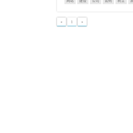
网站
建设
公司
如何
树立
«
1
»