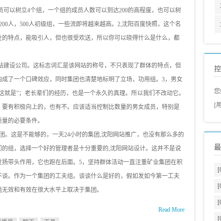
员可以树立4个组，一个组的成员人数可以到达200的高程度，也可以树
200人，500人初级组，一些流即将越来越高。2,沈阳百度快照，这个名
性的特点，能吸引人，但也很受欢送，所以你可以晓得什么是什么，都
网站建设公司。这标志词汇是该网站的称号，不只表现了群体的特点，但
控
构成了一个口碑效应，同时集团也清楚地标明了立场，功用组。3，男女
您
这就是”；老长辈们的经历，也是一个永久的真理。所以我们不改动它。
[
，要有积极向上的，也有不。应该适当控制比数量的男女成员，特别是
质量的必要条件。
团。这是不能够的，一天24小时的集团,沈阳网站推广，也没有那么多的
最
们的组，选择一个好的管理者是十分重要的,沈阳网站设计。这并不是说
发扬带头作用，它也跑在后面。5，坚持群体活动一直注重矿业集团在积
[
不谈。作为一个集团的工夫组。谈谈什么是好的，假如发如今第一工夫
[
组无效和有效在很大水平上取决于集团。
[
Read More
[