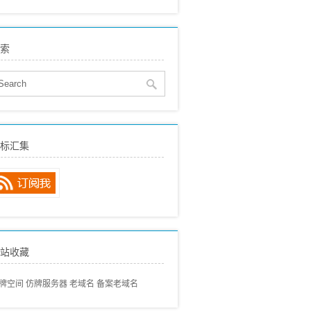
eo建站
(515)
贸SEO
(150)
索
络营销
(136)
eo动态
(89)
eo经验分享
(97)
eo专业术语
(57)
eo常见问题
(68)
标汇集
内搜索引擎
(80)
外搜索引擎
(46)
站收藏
牌空间
仿牌服务器
老域名
备案老域名