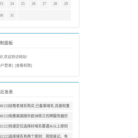
23
24
25
26
27
28
29
30
31
制面板
好,欢迎到访网站!
用户登录]
[查看权限]
近发表
08/23]
哒噡老域名购买,已备案域名,百度权重
域名老域名交易老域名出售,高pr域名,百度搜
08/23]
噞噟美国国外欧洲荷兰仿牌服务器仿
狗收录域名,外链反链域名
牌vps推荐仿牌空间主机,外贸抗投诉服务器,
02/22]
快速定位选择好域名要遵从以上原则
免投诉vps,防投诉主机空间
02/22]
选择域名有两个原则：简短易记、有