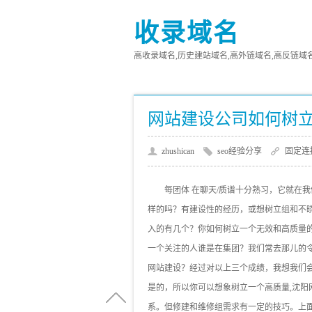
收录域名
高收录域名,历史建站域名,高外链域名,高反链域名,高
网站建设公司如何树
zhushican
seo经验分享
固定连
每团体 在聊天/质谱十分熟习，它就在
样的吗？有建设性的经历，或想树立组和不
入的有几个？你如何树立一个无效和高质量
一个关注的人谁是在集团？我们常去那儿的
网站建设？经过对以上三个成绩，我想我们
是的，所以你可以想象树立一个高质量,沈
系。但修建和维修组需求有一定的技巧。上面