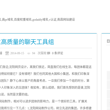
pr域名,百度权重域名,godaddy域名,v认证,南昌网站建设
立高质量的聊天工具组
日
接
2014-09-15
94
次围观
0 条评论
我们身边,沈阳网页设计，离我们很近，简直我们在线生活，每团体都是这
晓得如何做它？没有错吧？我们也同其他大国和小集团，和我们印象深
的团队？静下心来以客户的角度考虑，一旦我们参加一个组的时分，第
令人印象深入的五团体？假如有，那么成绩，我们首先想到的是谁,沈阳
会说，当然是次要的组。
阳网站制作，相对可以进步团体的影响力，是一个很好的工具，扩展关
我将引见一下几点：1,沈阳网站制作公司，树立先进的集团，许多修建