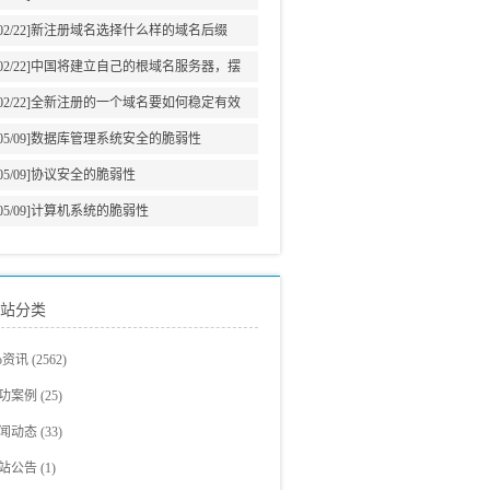
意义
02/22]
新注册域名选择什么样的域名后缀
02/22]
中国将建立自己的根域名服务器，摆
脱美国牵制
02/22]
全新注册的一个域名要如何稳定有效
的增加网站权重?
05/09]
数据库管理系统安全的脆弱性
05/09]
协议安全的脆弱性
05/09]
计算机系统的脆弱性
站分类
eo资讯
(2562)
eo教程
(705)
功案例
(25)
爵观点
站建设案例
(326)
(23)
闻动态
(33)
eo新闻
eo案例展示
(293)
(2)
站公告
(1)