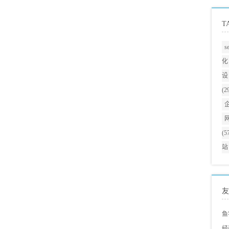
T
s
化
设
(2
(5
站
友
鱼
经