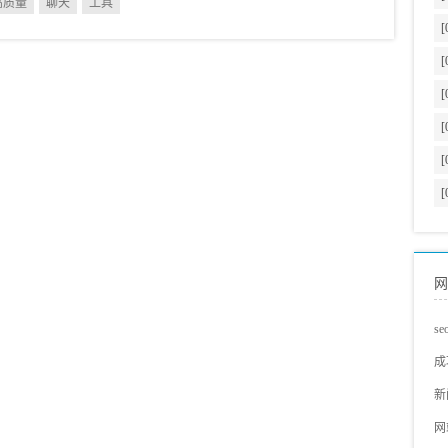
高质量
聊天
工具
[
[
[
[
[
[
网
s
s
成
蓝
网
新
s
s
网