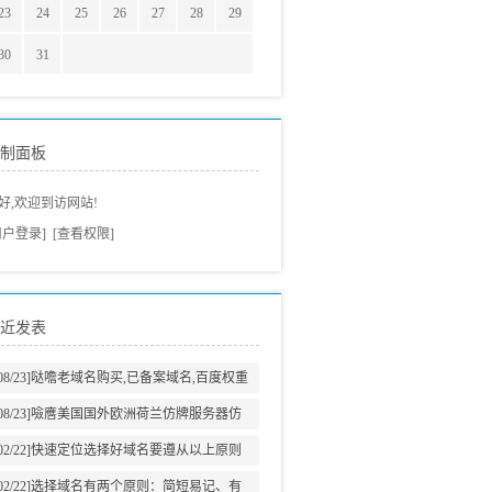
23
24
25
26
27
28
29
30
31
制面板
好,欢迎到访网站!
用户登录]
[查看权限]
近发表
08/23]
哒噡老域名购买,已备案域名,百度权重
域名老域名交易老域名出售,高pr域名,百度搜
08/23]
噞噟美国国外欧洲荷兰仿牌服务器仿
狗收录域名,外链反链域名
牌vps推荐仿牌空间主机,外贸抗投诉服务器,
02/22]
快速定位选择好域名要遵从以上原则
免投诉vps,防投诉主机空间
02/22]
选择域名有两个原则：简短易记、有