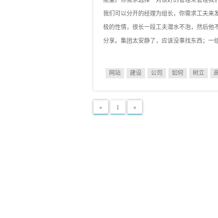
能量。你需求选择一对很好的管理来管理我
我们可以分开的经理为组长，你需求工夫来
极的性情，很长一段工夫潜水不泡，然后他
分享。集团太安静了，应该没事找东西；一
网站
建设
公司
如何
树立
«
1
»