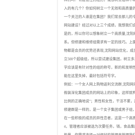
样的吗？有建设性的经历，或想树立组和不
入的有几个？你如何树立一个无效和高质量
一个关注的人谁是在集团？我们常去那儿的
网站建设？经过对以上三个成绩，我想我们
是的，所以你可以想象树立一个高质量,沈
系。但修建和维修组需求有一定的技巧。上面
物都是会员的优势还表现,沈阳网站优化，成
立500个超级组，所以尝试建设集团，树立多
字应该是有针对性的组的称号，新的和发明
能在这里失掉，最好包括符号字。
例如：一个女人网上购物返利交流群,沈阳
假装深化集团成员的网站上的印象，这样就
比例的正确地说“；男性和女性，干活不累，
修建群是一样的，是一个女子集团或男子组
在一些积极的成员的异性恋者，这是一个高
4，管理者应该被选为次要任务，钱，食品集