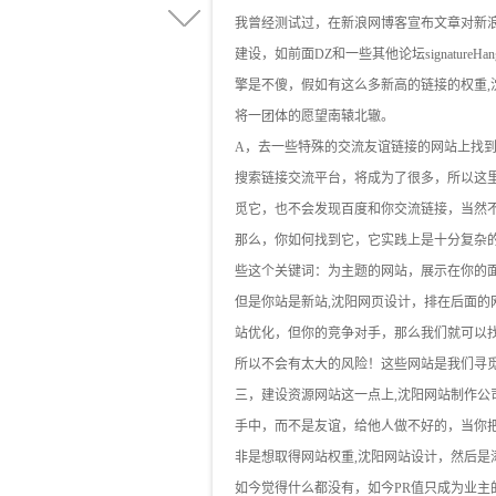
我曾经测试过，在新浪网博客宣布文章对新浪
建设，如前面DZ和一些其他论坛signatureH
擎是不傻，假如有这么多新高的链接的权重
将一团体的愿望南辕北辙。
A，去一些特殊的交流友谊链接的网站上找
搜索链接交流平台，将成为了很多，所以这
觅它，也不会发现百度和你交流链接，当然
那么，你如何找到它，它实践上是十分复杂
些这个关键词：为主题的网站，展示在你的
但是你站是新站,沈阳网页设计，排在后面的网站
站优化，但你的竞争对手，那么我们就可以
所以不会有太大的风险！这些网站是我们寻
三，建设资源网站这一点上,沈阳网站制作
手中，而不是友谊，给他人做不好的，当你
非是想取得网站权重,沈阳网站设计，然后是
如今觉得什么都没有，如今PR值只成为业主