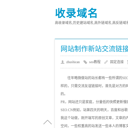
收录域名
高收录域名,历史建站域名,高外链域名,高反链域名,高
网站制作新站交流链
zhushican
seo教程
固定连接
往年略微做站的站长都有一些所谓的SE
样的，只需交流友谊链接时，首先是对方的网
的。
PR，网站还只是家庭，分量低的快照更新慢
SEO.CN例如，站第四天的明天，百度和谷
我这个站做，刚开端写的原创文章，文章的
空间，一些权重高的站发送一些本人的博客