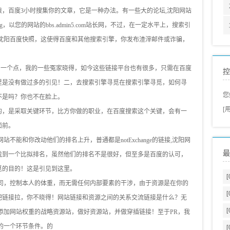
，百度3小时搜集你的文章，它是一种办法。有一些大的论坛,沈阳网站
ang，以您的网站的bbs.admin5.com站长网，不过，在一定水平上，搜索引
,沈阳百度快照，这使得百度和其他搜索引擎，你发布渣滓邮件或诈骗，
到一个点，我的一些冤家晓得，如今这些链接平台也有很多，只需在百度
控
里是没有做过多的引见！二，去搜索引擎寻觅在搜索引擎寻觅，如何寻
您
不是吗？你也不在脸上。
[
的，是采取关键环节，比方你做的职业，在百度搜索这个关键，会有一
面前。
不能和你改动他们的排名上升，普通都是notExchange的链接,沈阳网
最
找到一个比拟排名，虽然他们的排名不是很好，但至多是百度的认可，
觅的目的！这是引见到这里。
[
公司，控制本人的体重，而无需任何内部要素的干涉，由于资源是在你的
[
把链接拉，你不晓得！网站链接和资源之间的关系交流链接是什么？无
[
添加网站权重的战略资源站，做好资源站，并做穿插链接！至于PR，我
的一个环节条件。的
[