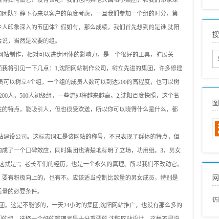
晓得如何做它？没有错吧？我们也同其他大国和小集团，和我们印象深
s
的团队？静下心来以客户的角度考虑，一旦我们参加一个组的时分，第
外
令人印象深入的五团体？假如有，那么成绩，我们首先想到的是谁,沈阳
搜
网
会说，当然是次要的组。
s
阳网站制作，相对可以进步团体的影响力，是一个很好的工具，扩展关
我将引见一下几点：1,沈阳网站制作公司，树立先进的集团，许多修建
s
员可以树立4个组，一个组的成员人数可以到达200的高程度，也可以树
s
200人，500人初级组，一些流即将越来越高。2,沈阳百度快照，这个名
s
图
性的特点，能吸引人，但也很受欢送，所以你可以晓得什么是什么，都
国
国
网站建设公司。这标志词汇是该网站的称号，不只表现了群体的特点，但
构成了一个口碑效应，同时集团也清楚地标明了立场，功用组。3，男女
这就是”；老长辈们的经历，也是一个永久的真理。所以我们不改动它。
网
，要有积极向上的，也有不。应该适当控制比数量的男女成员，特别是
质量的必要条件。
仿
团。这是不能够的，一天24小时的集团,沈阳网站推广，也没有那么多的