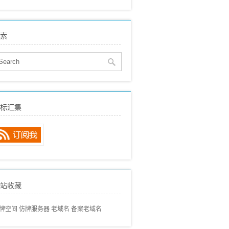
eo建站
(515)
贸SEO
(150)
索
络营销
(136)
eo动态
(89)
eo经验分享
(97)
eo专业术语
(57)
eo常见问题
(68)
标汇集
内搜索引擎
(80)
外搜索引擎
(46)
站收藏
牌空间
仿牌服务器
老域名
备案老域名