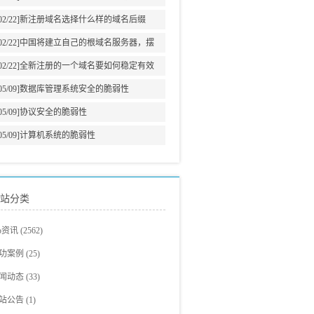
意义
02/22]
新注册域名选择什么样的域名后缀
02/22]
中国将建立自己的根域名服务器，摆
脱美国牵制
02/22]
全新注册的一个域名要如何稳定有效
的增加网站权重?
05/09]
数据库管理系统安全的脆弱性
05/09]
协议安全的脆弱性
05/09]
计算机系统的脆弱性
站分类
eo资讯
(2562)
eo教程
(705)
功案例
(25)
爵观点
站建设案例
(326)
(23)
闻动态
(33)
eo新闻
eo案例展示
(293)
(2)
站公告
(1)