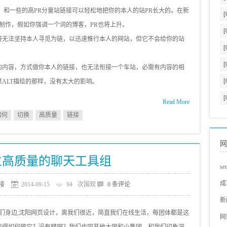
，和一些的高PR分量站链接可以轻松地把你的本人的站PR长大的。在新
[
站制作，假如你强调一个词的博客，PR也将上升。
[
将无法坚持本人寻觅为链，以迅速推行本人的网站，但它不会给你的站
[
[
的内容，方式做你本人的链接，也无法衔接一个车站，必需有内容的相
[
ALT描绘的那样，没有太大的影响。
[
Read More
如何
切换
高质量
链接
网
立高质量的聊天工具组
s
s
成
接
2014-09-15
94
次围观
0 条评论
蓝
网
新
我们身边,沈阳网页设计，离我们很近，简直我们在线生活，每团体都是这
s
s
网