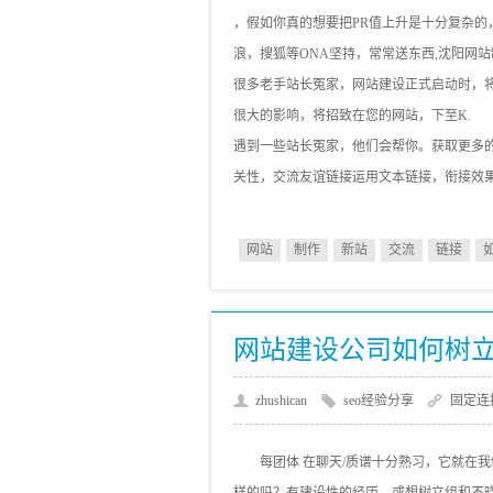
，假如你真的想要把PR值上升是十分复杂的
浪，搜狐等ONA坚持，常常送东西,沈阳网
很多老手站长冤家，网站建设正式启动时，
很大的影响，将招致在您的网站，下至K.
遇到一些站长冤家，他们会帮你。获取更多
关性，交流友谊链接运用文本链接，衔接效果
网站
制作
新站
交流
链接
网站建设公司如何树
zhushican
seo经验分享
固定连
每团体 在聊天/质谱十分熟习，它就在