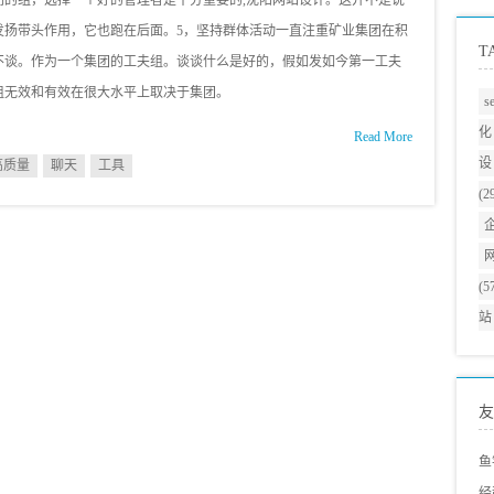
们的组，选择一个好的管理者是十分重要的,沈阳网站设计。这并不是说
发扬带头作用，它也跑在后面。5，坚持群体活动一直注重矿业集团在积
T
不谈。作为一个集团的工夫组。谈谈什么是好的，假如发如今第一工夫
组无效和有效在很大水平上取决于集团。
s
化
Read More
设
高质量
聊天
工具
(2
(5
站
友
鱼
经