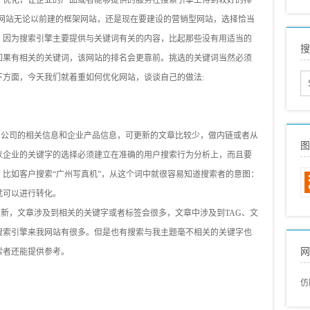
广优化，让企业的产品或者能够提供的服务在搜索引擎上得到较好的排
s
业网站无论以前建的框架网站，还是现在要建设的营销型网站，选择恰当
外
。因为搜索引擎主要提供与关键词有关的内容，比起那些没有用适当的
搜
网
如果有相关的关键词，该网站的排名会更靠前。挑选的关键词当然必须
s
方面，今天我们就着重如何优化网站，谈谈自己的做法:
s
同
s
公司的相关信息和企业产品信息，可更新的文章比较少，做内链或者从
s
图
以企业的关键字的选择必须建立在准确的用户搜索行为分析上，而且要
国
比如客户搜索“广州写真机”，从这个词中就很容易知道搜索者的意图：
国
就可以进行转化。
新，文章涉及到相关的关键字或者标签会很多，文章中涉及到TAG、文
搜索引擎来我网站有很多。但是也有搜索与我主题毫不相关的关键字也
网
索者还能提供参考。
仿