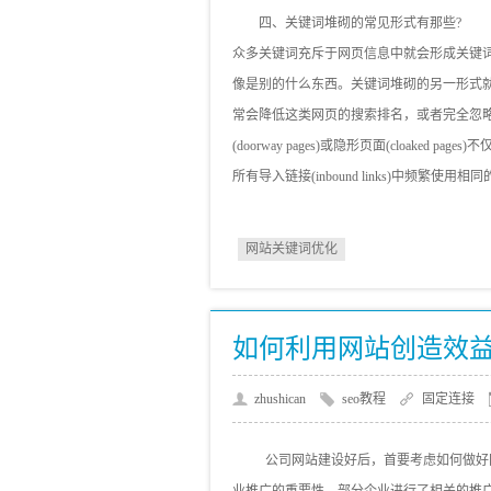
四、关键词堆砌的常见形式有那些?
众多关键词充斥于网页信息中就会形成关键词堆砌(
像是别的什么东西。关键词堆砌的另一形式就是
常会降低这类网页的搜索排名，或者完全忽
(doorway pages)或隐形页面(cloak
所有导入链接(inbound links)中频
网站关键词优化
如何利用网站创造效
zhushican
seo教程
固定连接
公司网站建设好后，首要考虑如何做好