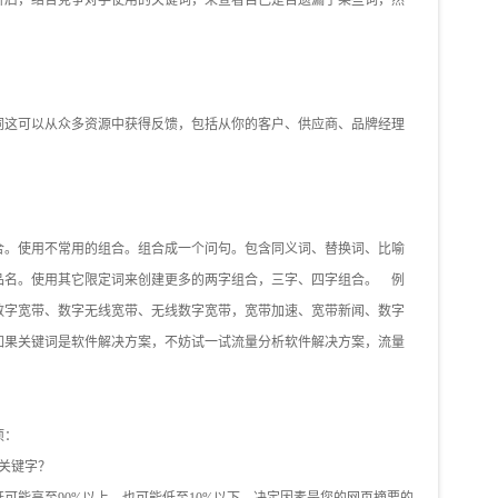
析后，结合竞争对手使用的关键词，来查看自己是否遗漏了某些词，然
词这可以从众多资源中获得反馈，包括从你的客户、供应商、品牌经理
。使用不常用的组合。组合成一个问句。包含同义词、替换词、比喻
品名。使用其它限定词来创建更多的两字组合，三字、四字组合。 例
数字宽带、数字无线宽带、无线数字宽带，宽带加速、宽带新闻、数字
如果关键词是软件解决方案，不妨试一试流量分析软件解决方案，流量
项：
关键字？