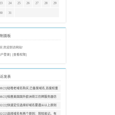
23
24
25
26
27
28
29
30
31
制面板
好,欢迎到访网站!
用户登录]
[查看权限]
近发表
08/23]
哒噡老域名购买,已备案域名,百度权重
域名老域名交易老域名出售,高pr域名,百度搜
08/23]
噞噟美国国外欧洲荷兰仿牌服务器仿
狗收录域名,外链反链域名
牌vps推荐仿牌空间主机,外贸抗投诉服务器,
02/22]
快速定位选择好域名要遵从以上原则
免投诉vps,防投诉主机空间
02/22]
选择域名有两个原则：简短易记、有