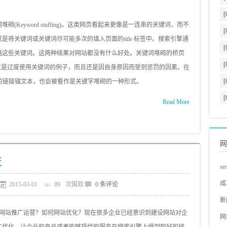
[
Keyword stuffing)。这类网页看起来更像是一连串的关键词，而不
[
将关键词或关键词尽可能多次的填入页面的title 标签中。搜索引擎通
[
略这些关键词。这两种结果对网站都没有什么好处。关键词堆砌的桥页
[
ed pages)不仅是过度使用关键词的例子，而且还是因自身原因而受到惩罚的因素。在
[
繁使用相同的链接锚文本，也会被看作是关键字堆砌的一种形式。
[
Read More
网
益
s
s
成
2015-03-01
89
次围观
0 条评论
蓝
网
新
网站推广运营？如何网站优化？现在很多企业已经意识到建设网站对企
s
s
网