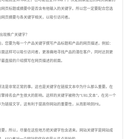
可能高至90%以上，也可能低至10%以下，决定因素是您的网页摘要的
的网页标题或摘要中是否含有他输入的关键字。所以您一定要配合您选
的网页摘要与各关键字相关，以吸引访问者。
要出现推广关键字？
的，您要为每一个产品关键字撰写产品标题和产品的网页描述，例如：
方面这样可以吸引访问者，更准确地寻找产品的潜在客户，同时达到更
字最直接的介绍撰写在网页描述的前面。
想法是非常正常的事。这也是关键字在链接文本中为什么那么重要。在
擎排名会产生很大的影响。这样的关键字被称为“URL文本”，在另一个
作为链接文字，这有利于提高你网站的重要性，从而影响到PR。
重要，所以，尽量在这些地方把关键字包含进来。网站关键字是网站成