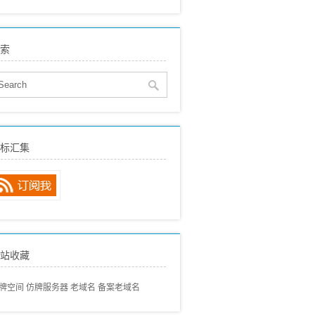
eo建站
(515)
贸SEO
(150)
索
络营销
(136)
eo动态
(89)
eo经验分享
(97)
eo专业术语
(57)
eo常见问题
(68)
标汇集
内搜索引擎
(80)
外搜索引擎
(46)
站收藏
牌空间
仿牌服务器
老域名
备案老域名