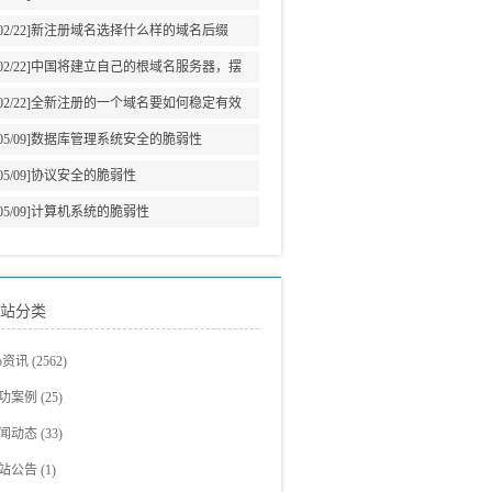
意义
02/22]
新注册域名选择什么样的域名后缀
02/22]
中国将建立自己的根域名服务器，摆
脱美国牵制
02/22]
全新注册的一个域名要如何稳定有效
的增加网站权重?
05/09]
数据库管理系统安全的脆弱性
05/09]
协议安全的脆弱性
05/09]
计算机系统的脆弱性
站分类
eo资讯
(2562)
eo教程
(705)
功案例
(25)
爵观点
站建设案例
(326)
(23)
闻动态
(33)
eo新闻
eo案例展示
(293)
(2)
站公告
(1)