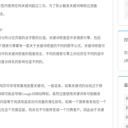
要在title 标签内使用任何关键词超过三次。为了防止触发关键词堆砌过滤器
更安全。
?
与所讨论页面的总字数的比值。关键词密度是许多搜索引擎，包括
控
法之一。每个搜索引擎都有一套关于关键词密度的不同的数学公式，关键词密度可
您
容许的关键词密度的程度而言，不同的搜索引擎之间也存在不同的容许
[
密度对排名的影响也是不同的。
最
是指在一个网页中非常密集地放置关键词。一般说来，如果关键词的出现过于频
砌可能会导致Google对网站降权。虽然过度使用关键词有可能触发
[
重的问题是因内容难于阅读而造成访问流量的潜在损失。如果一个搜索者发现在一个
[
能在这个页面逗留，而且也不可能转变成一个付费客户。因此由于关键
[
[