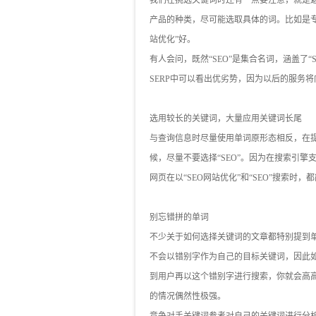
我们在挑选关键词时还有一点要注意，就是
产品的种类，尽可能选取具体的词。比如是专业
站优化”好。
有人会问，既然“SEO”是集合名词，涵盖了
SERP中可以看出优劣势，因为以后的服务
选用较长的关键词，大量应用关键词长尾
与查询信息时尽量使用单词原形态相反，在提
候，尽量不要选择“SEO”。因为在搜索引擎
网页在以“SEO网站优化”和“SEO”搜索
别忘错拼的单词
不少关于如何选择关键词的文章都特别提到
不会以错别字作为自己的目标关键词，因此
到用户再以这个错别字进行搜索，你就会高
的情况偶然性极强。