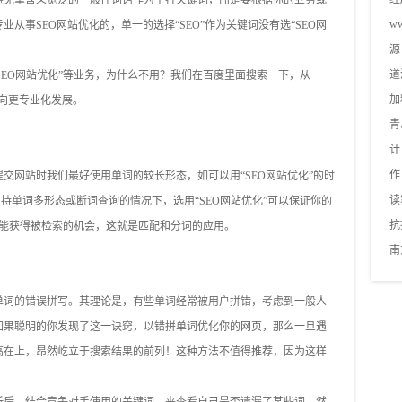
避免拿含义宽泛的一般性词语作为主打关键词，而是要根据你的业务或
ww
从事SEO网站优化的，单一的选择“SEO”作为关键词没有选“SEO网
源
道
“SEO网站优化”等业务，为什么不用？我们在百度里面搜索一下，从
加
将向更专业化发展。
青
计
作
交网站时我们最好使用单词的较长形态，如可以用“SEO网站优化”的时
读
支持单词多形态或断词查询的情况下，选用“SEO网站优化”可以保证你的
抗
时，都能获得被检索的机会，这就是匹配和分词的应用。
南
单词的错误拼写。其理论是，有些单词经常被用户拼错，考虑到一般人
如果聪明的你发现了这一诀窍，以错拼单词优化你的网页，那么一旦遇
高在上，昂然屹立于搜索结果的前列！这种方法不值得推荐，因为这样