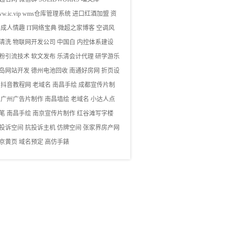
w.ic.vip
wms仓库管理系统
进口红酒加盟
资
成人情趣
IT网络宝典
微超之家博客
空调风
清洗
物联网开发公司
中国白
内控体系建设
粉引流技术
软文发布
乐清会计代理
研学游乐
岛网站开发
德州电池回收
南通好房网
折页设
抖音教程网
老域名
南昌手绘
成都宣传片制
广州广告片制作
南昌墙绘
老域名
小达人点
笔
南昌手绘
南京宣传片制作
红谷滩写字楼
投诉空间
抗投诉主机
仿牌空间
张家界房产网
京黄页
域名预定
高仿手錶