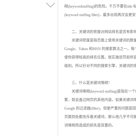
砌(keywordstuffing)的危险。千万不
(keyword stuffing filter)，最多出现两次会
二、关键词的密度对网站排名是否有影响
关键词密度是指页面上使用关键词的数量
Google、Yahoo 和MSN 的搜索算
使你获得较高的排名位置。就实施惩罚前所
级别。所以针对不同的搜索引擎，关键词的
三、什么是关键词堆砌?
关键词堆砌(keyword stuffing)
繁，就会盖过网页的其他内容。如果关键词堆
Google 的过滤器(filter)，但更严
页面到处都充斥着关键词，那么他几乎不可
词堆砌而造成的损失是双重的。