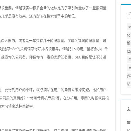
点很重要，但是现实中很多企业的做法是为了吸引流量放了一些搜索量
T
做几乎是没有效果，还有影响在搜索引擎中的地位。
s
化
几乎是没人搜的，或者是一年只有几十的搜索量。了解关键词的搜索量，可
设
”。不过选取“冷“的关键词取得好排名很容易，但是引入的用户量将会小；千
(2
搜索你的公司名，即便你有一定的品牌知名度，SEO目的是让不知道
(5
站
的，要得到用户的亲睐，就必须站在用户的角度来考虑问题。比如用户
公司卖的真机好？”“常州传真机专卖”等，在分析用户意图的时候就要根
搜索习惯来选择关键字。
友
鱼
经