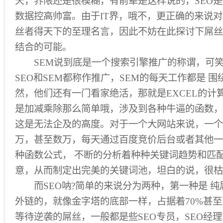
天，界限还是很模糊，有前辈是这样说的，SEO是
数据控高帅富。由于IT界，哦不，更正确的来说
丝者得天下的至理名言，因此不妨在此探讨下屌丝 
结合的可能。
SEM说到底是一个搜索引擎推广的称谓，可笑
SEO和SEM都称作推广，SEM的每天工作都是 
然，他们还有一门看家绝活，那就是EXCEL的计
是加减乘除那么简单哦，涉及到各种牛逼的函数，对
这是无法企及的高度。对于一个大网站来说，一个
万，甚至数万，每天通过百度竞价后台或者其他一
种函数公式， 不断的分析着种种关键词趋势和匹
意，从而制定出完美的关键词池，坦白的说，很枯
而SEO呐?简单的来说分为两种，第一种是 纯
外链的，就像金字塔的底部一样，占据着70%甚
等待逆袭的屌丝，一般都是些SEO专员，SEO经理